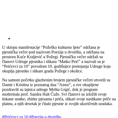
U sklopu manifestacije “Požeško kulturno ljeto” održana je
pjesnička večer pod nazivom Poezija u dvorištu, a održana na
prostoru Kuće Kraljević u Požegi. Pjesničku večer održali su
članovi Udruge pjesnika i slikara “Matko Peić” a nazvali su je
“Peićevci za 10” povodom 10. godišnjice postojanja Udruge koja
okuplja pjesnike i slikare grada Požege i okolice.
Na samom početku glazbenim brojem pjesničke večeri otvorili su
Damir i Kristina iz poznatog dua “Amor”, a sve okupljene
pozdravili su tajnica udruge Melita Grgić, dok je program
moderirala prof. Sandra Halt Čuže. Svi članovi su izložili svoje
tiskane uratke, zbirke pjesama i priča, slikari svoje naslikane priče na
platnu, a njih desetak je čitalo pjesme iz svojih ukoričenih uradaka.
#Peićevci za 10
#Poezija u dvorištu