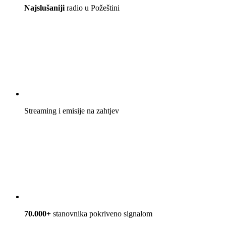
Najslušaniji
radio u Požeštini
Streaming i emisije na zahtjev
70.000+
stanovnika pokriveno signalom