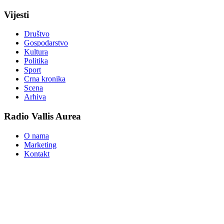
Vijesti
Društvo
Gospodarstvo
Kultura
Politika
Sport
Crna kronika
Scena
Arhiva
Radio Vallis Aurea
O nama
Marketing
Kontakt