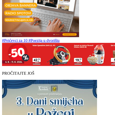
#Peićevci za 10
#Poezija u dvorištu
PROČITAJTE JOŠ