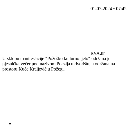
01-07-2024 • 07:45
RVA.hr
U sklopu manifestacije "Požeško kulturno ljeto" održana je
pjesnička večer pod nazivom Poezija u dvorištu, a održana na
prostoru Kuće Kraljević u Požegi.