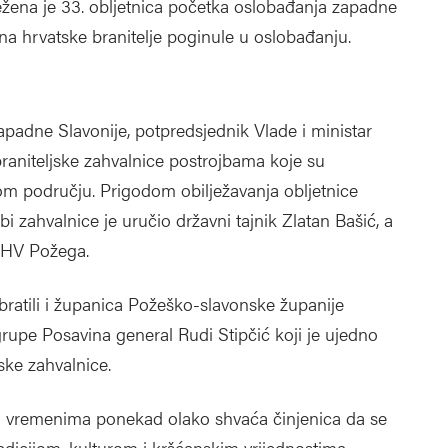
ilježena je 33. obljetnica početka oslobađanja zapadne
a hrvatske branitelje poginule u oslobađanju.
padne Slavonije, potpredsjednik Vlade i ministar
braniteljske zahvalnice postrojbama koje su
om području. Prigodom obilježavanja obljetnice
i zahvalnice je uručio državni tajnik Zlatan Bašić, a
e HV Požega.
ratili i županica Požeško-slavonske županije
grupe Posavina general Rudi Stipčić koji je ujedno
ske zahvalnice.
im vremenima ponekad olako shvaća činjenica da se
radicijom, kulturom i kršćanskim vrijednostima