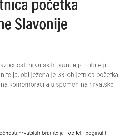
etnica početka
e Slavonije
čnosti hrvatskih branitelja i obitelji
nitelja, obilježena je 33. obljetnica početka
ičena komemoracija u spomen na hrvatske
sti hrvatskih branitelja i obitelji poginulih,