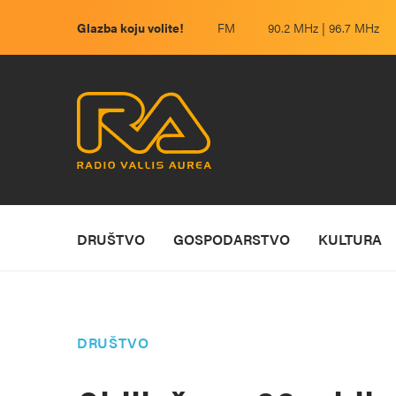
Glazba koju volite!
FM
90.2 MHz | 96.7 MHz
DRUŠTVO
GOSPODARSTVO
KULTURA
DRUŠTVO