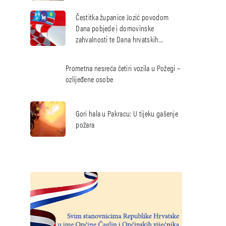
hrvatskih branitelja
Čestitka županice Jozić povodom
Dana pobjede i domovinske
zahvalnosti te Dana hrvatskih
branitelja
Prometna nesreća četiri vozila u Požegi –
ozlijeđene osobe
Gori hala u Pakracu: U tijeku gašenje
požara