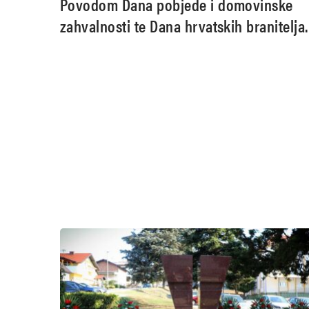
Povodom Dana pobjede i domovinske
zahvalnosti te Dana hrvatskih branitelja
odana počast poginulim, nestalim i
umrlim hrvatskim braniteljima