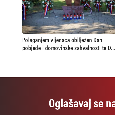
Polaganjem vijenaca obilježen Dan
pobjede i domovinske zahvalnosti te Da
hrvatskih branitelja u Pleternici
Oglašavaj se n