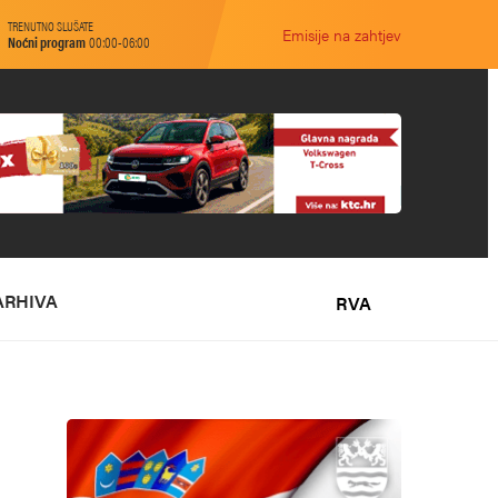
TRENUTNO SLUŠATE
Emisije na zahtjev
Noćni program
00:00-06:00
ARHIVA
RVA
O NAMA
MARKETING
KONTAKT