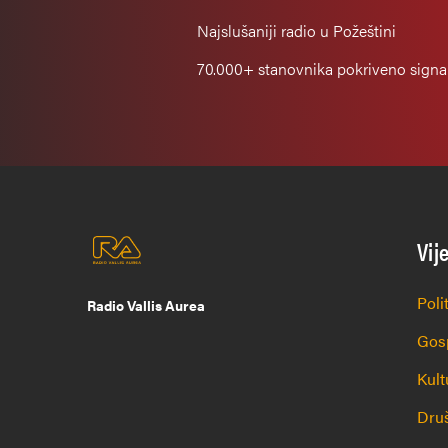
Najslušaniji
radio u Požeštini
70.000+
stanovnika pokriveno sign
Vij
Poli
Radio Vallis Aurea
Gos
Kult
Dru