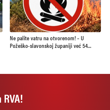
Ne palite vatru na otvorenom! – U
n
Požeško-slavonskoj županiji već 54
požara
a RVA!