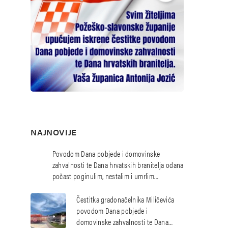
NAJNOVIJE
Povodom Dana pobjede i domovinske
zahvalnosti te Dana hrvatskih branitelja odana
počast poginulim, nestalim i umrlim
hrvatskim braniteljima
Čestitka gradonačelnika Miličevića
povodom Dana pobjede i
domovinske zahvalnosti te Dana