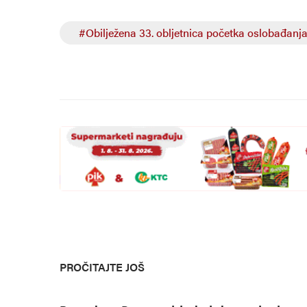
#Obilježena 33. obljetnica početka oslobađanj
PROČITAJTE JOŠ