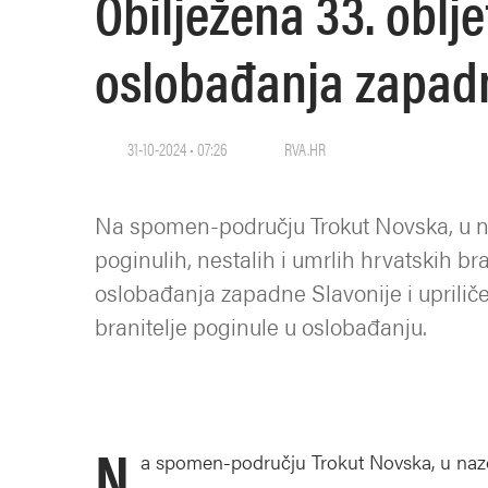
Obilježena 33. oblj
oslobađanja zapadn
31-10-2024 • 07:26
RVA.HR
Na spomen-području Trokut Novska, u nazo
poginulih, nestalih i umrlih hrvatskih bra
oslobađanja zapadne Slavonije i upril
branitelje poginule u oslobađanju.
N
a spomen-području Trokut Novska, u nazočno