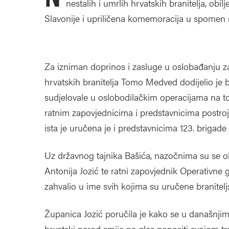
nestalih i umrlih hrvatskih branitelja, ob
Slavonije i upriličena komemoracija u spomen n
Za izniman doprinos i zasluge u oslobađanju za
hrvatskih branitelja Tomo Medved dodijelio je 
sudjelovale u oslobodilačkim operacijama na t
ratnim zapovjednicima i predstavnicima postrojb
ista je uručena je i predstavnicima 123. brigad
Uz državnog tajnika Bašića, nazočnima su se ob
Antonija Jozić te ratni zapovjednik Operativne 
zahvalio u ime svih kojima su uručene branitelj
Županica Jozić poručila je kako se u današnj
hrvatski narod smije na glas ponositi svojom t