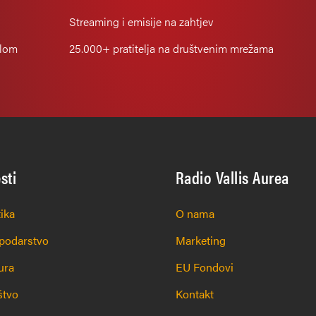
Streaming i emisije na zahtjev
alom
25.000+
pratitelja na društvenim mrežama
esti
Radio Vallis Aurea
tika
O nama
podarstvo
Marketing
ura
EU Fondovi
štvo
Kontakt