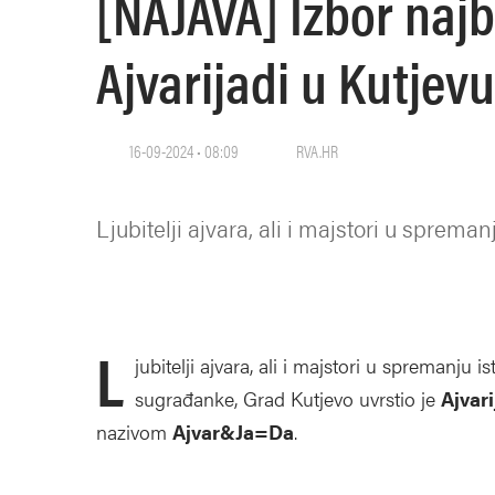
[NAJAVA] Izbor najb
Ajvarijadi u Kutjevu
16-09-2024 • 08:09
RVA.HR
Ljubitelji ajvara, ali i majstori u sprema
L
jubitelji ajvara, ali i majstori u spremanju
sugrađanke, Grad Kutjevo uvrstio je
Ajvar
nazivom
Ajvar&Ja=Da
.