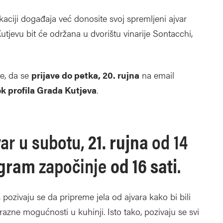
aciji događaja već donosite svoj spremljeni ajvar
Kutjevu bit će održana u dvorištu vinarije Sontacchi,
je, da se
prijave do petka, 20. rujna
na email
 profila Grada Kutjeva
.
var u subotu,
21. rujna
od 14
ogram
započinje
od 16 sati
.
ani, pozivaju se da pripreme jela od ajvara kako bi bili
razne mogućnosti u kuhinji. Isto tako, pozivaju se svi