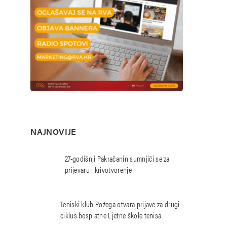
NAJNOVIJE
27-godišnji Pakračanin sumnjiči se za
prijevaru i krivotvorenje
Teniski klub Požega otvara prijave za drugi
ciklus besplatne Ljetne škole tenisa