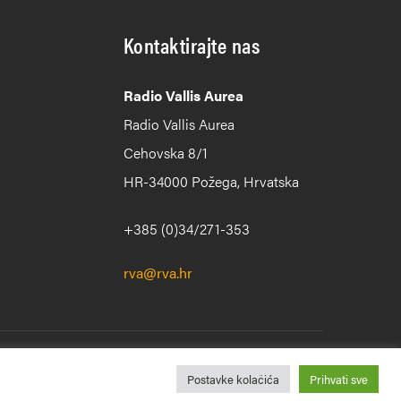
Kontaktirajte nas
Radio Vallis Aurea
Radio Vallis Aurea
Cehovska 8/1
HR-34000 Požega, Hrvatska
+385 (0)34/271-353
rva@rva.hr
Postavke kolačića
Prihvati sve