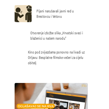
Pijani narušavali javni red u
Brestovcu i Vetovu
Otvorenje izložbe slika „Hrvatski sveci i
blaženici u našem narodu“
Kino pod zvijezdama ponovno na livadi uz
Orljavu: Besplatne filmske večeri za cijelu
obitelj