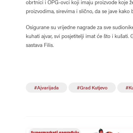
obrtnici i OPG-ovci koji imaju proizvode koje ž
proizvodima, sirevima i slično, da se jave kako b
Osigurane su vrijedne nagrade za sve sudioni
kuhati ajvar, svi posjetitelji imat će što i kuša
sastava Filis.
#Ajvarijada
#Grad Kutjevo
#Ku