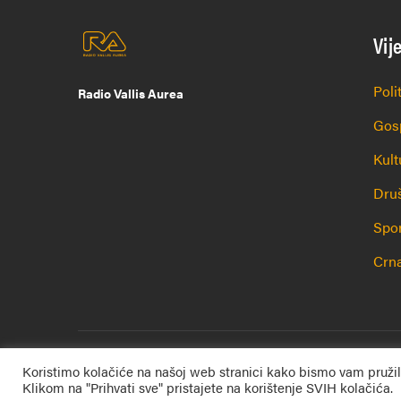
Vij
Poli
Radio Vallis Aurea
Gos
Kult
Dru
Spo
Crna
Radio Vallis Aurea
© 1996. – 2025. Sva prava pridrž
Koristimo kolačiće na našoj web stranici kako bismo vam pružil
Klikom na "Prihvati sve" pristajete na korištenje SVIH kolačića.