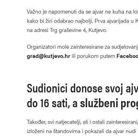
Važno je napomenuti da se ajvar ne kuha na lok
kako bi žiri odabrao najbolji. Prva ajvarijada u 
na adresi Trg graševine 4, Kutjevo.
Organizatori mole zainteresirane za sudjelovan
grad@kutjevo.hr
ili porukom putem
Facebook
Sudionici donose svoj aj
do 16 sati, a
službeni pr
Također, svi natjecatelji, ali i ostali zainteresir
izloženi na štandovima i pokazali da ajvar nudi 