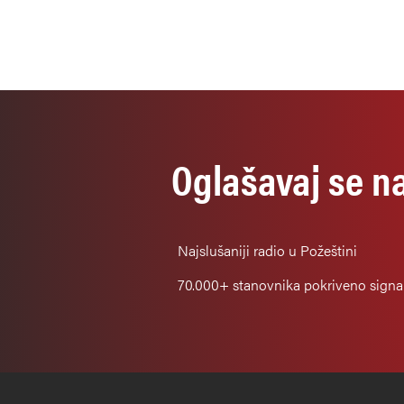
Bugarske
Oglašavaj se n
Najslušaniji
radio u Požeštini
70.000+
stanovnika pokriveno sign