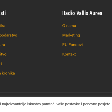
esti
Radio Vallis Aurea
tika
O nama
podarstvo
Marketing
ura
EU Fondovi
štvo
Kontakt
rt
 kronika
ana.
i najrelevantnije iskustvo pamteći vaše postavke i ponovne posjete.