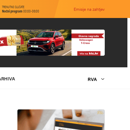
TRENUTNO SLUŠATE
Emisije na zahtjev
Noćni program
00:00-06:00
ARHIVA
RVA
O NAMA
MARKETING
KONTAKT