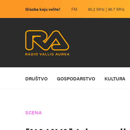
Glazba koju volite!
FM
90.2 MHz | 96.7 MHz
DRUŠTVO
GOSPODARSTVO
KULTURA
SCENA