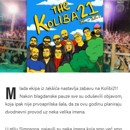
M
lada ekipa iz Jakšića nastavlja zabavu na Kolibi21!
Nakon blagdanske pauze sve su oduševili objavom,
koja ipak nije prvoaprilska šala, da za ovu godinu planiraju
dvodnevni provod uz neka velika imena.
U stilu Simpsona, najavili su neka imena koja smo već smo