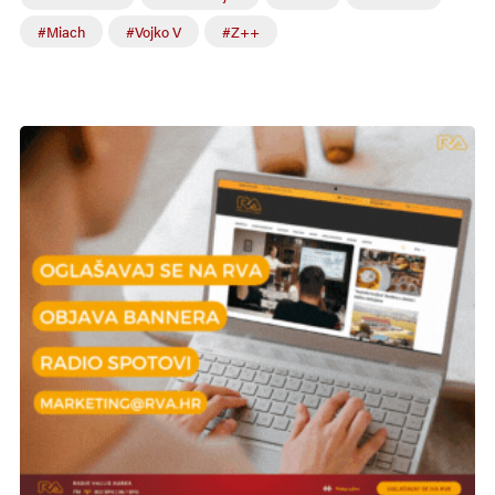
#Miach
#Vojko V
#Z++