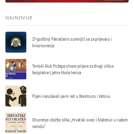
NAJNOVIJE
27-godišnji Pakračanin sumnjiči se za prijevaru i
krivotvorenje
Teniski klub Požega otvara prijave za drugi ciklus
besplatne Ljetne škole tenisa
Pijani narušavali javni red u Brestovcu i Vetovu
Otvorenje izložbe slika „Hrvatski sveci i blaženici u našem
narodu“