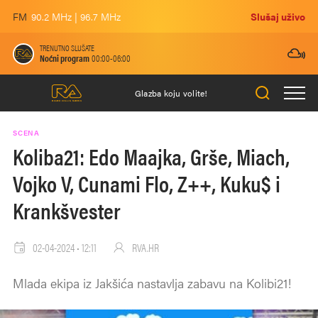
FM
90.2 MHz | 96.7 MHz
Slušaj uživo
TRENUTNO SLUŠATE
Noćni program
00:00-06:00
Glazba koju volite!
SCENA
Koliba21: Edo Maajka, Grše, Miach,
Vojko V, Cunami Flo, Z++, Kuku$ i
Krankšvester
02-04-2024 • 12:11
RVA.HR
Mlada ekipa iz Jakšića nastavlja zabavu na Kolibi21!