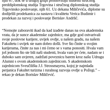
njih 67, dok se u drugoj grupi promoviraju studenti stručnog
preddiplomskog studija Trgovina i stručnog diplomskog studija
Trgovinsko poslovanje, njih 61. Uz dekana Miličevića, diplome su
dodijelili prodekanica za nastavu i kvalitetu Verica Budimir i
prodekan za razvoj i poslovanje Berislav Andrlić.
“Nemojte zaboraviti ikad da kad izađete danas na ova akademska
vrata, da je sunce akademske zajednice, ma gdje god ostvarivali
svoje poslovne karijere, uvijek ovdje, u našem gradu, na našem
Fakultetu i uvijek ste nam dobro došli. Sve što činite u svojim
karijerama, činite za nas i mi ćemo se s vama ponositi. Hvala vam
još jednom što ste bili naši studenti, hvala vam jer ćete, nadam se i
duboko sam uvjeren, zadržati poveznicu barem kroz našu Udrugu
Alumni s ovom akademskom zajednicom. S akademskom
zajednicom Sveučilišta J.J. Strossmayera, kojoj je najmlađa
perjanica Fakultet turizma i ruralnog razvoja ovdje u Požegi.” –
rekao je dekan Borislav Miličević.