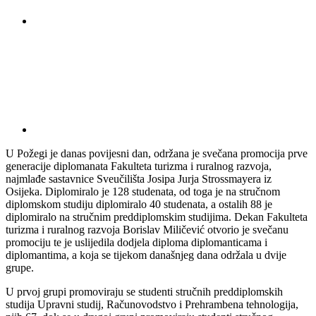
U Požegi je danas povijesni dan, održana je svečana promocija prve
generacije diplomanata Fakulteta turizma i ruralnog razvoja,
najmlađe sastavnice Sveučilišta Josipa Jurja Strossmayera iz
Osijeka. Diplomiralo je 128 studenata, od toga je na stručnom
diplomskom studiju diplomiralo 40 studenata, a ostalih 88 je
diplomiralo na stručnim preddiplomskim studijima. Dekan Fakulteta
turizma i ruralnog razvoja Borislav Miličević otvorio je svečanu
promociju te je uslijedila dodjela diploma diplomanticama i
diplomantima, a koja se tijekom današnjeg dana održala u dvije
grupe.
U prvoj grupi promoviraju se studenti stručnih preddiplomskih
studija Upravni studij, Računovodstvo i Prehrambena tehnologija,