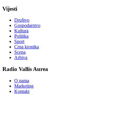
Vijesti
Društvo
Gospodarstvo
Kultura
Politika
Sport
Crna kronika
Scena
Arhiva
Radio Vallis Aurea
O nama
Marketing
Kontakt