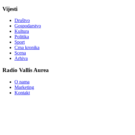
Vijesti
Društvo
Gospodarstvo
Kultura
Politika
Sport
Crna kronika
Scena
Arhiva
Radio Vallis Aurea
O nama
Marketing
Kontakt