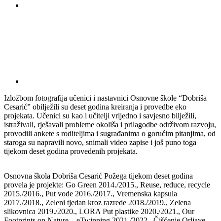
Izložbom fotografija učenici i nastavnici Osnovne škole “Dobriša
Cesarić” obilježili su deset godina kreiranja i provedbe eko
projekata. Učenici su kao i učitelji vrijedno i savjesno bilježili,
istraživali, rješavali probleme okoliša i prilagodbe održivom razvoju,
provodili ankete s roditeljima i sugrađanima o gorućim pitanjima, od
staroga su napravili novo, snimali video zapise i još puno toga
tijekom deset godina provedenih projekata.
Osnovna škola Dobriša Cesarić Požega tijekom deset godina
provela je projekte: Go Green 2014./2015., Reuse, reduce, recycle
2015./2016., Put vode 2016./2017., Vremenska kapsula
2017./2018., Zeleni tjedan kroz razrede 2018./2019., Zelena
slikovnica 2019./2020., LORA Put plastike 2020./2021., Our
Footprints on Nature – eTwinning 2021./2022., Čišćenje Orljave,