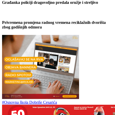
Građanka policiji dragovoljno predala oružje i streljivo
Privremena promjena radnog vremena reciklažnih dvorišta
zbog godišnjih odmora
#Osnovna škola Dobriše Cesarića