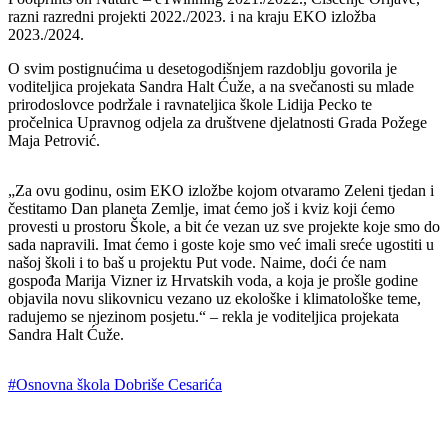
razni razredni projekti 2022./2023. i na kraju EKO izložba
2023./2024.
O svim postignućima u desetogodišnjem razdoblju govorila je
voditeljica projekata Sandra Halt Ćuže, a na svečanosti su mlade
prirodoslovce podržale i ravnateljica škole Lidija Pecko te
pročelnica Upravnog odjela za društvene djelatnosti Grada Požege
Maja Petrović.
„Za ovu godinu, osim EKO izložbe kojom otvaramo Zeleni tjedan i
čestitamo Dan planeta Zemlje, imat ćemo još i kviz koji ćemo
provesti u prostoru Škole, a bit će vezan uz sve projekte koje smo do
sada napravili. Imat ćemo i goste koje smo već imali sreće ugostiti u
našoj školi i to baš u projektu Put vode. Naime, doći će nam
gospođa Marija Vizner iz Hrvatskih voda, a koja je prošle godine
objavila novu slikovnicu vezano uz ekološke i klimatološke teme,
radujemo se njezinom posjetu.“ – rekla je voditeljica projekata
Sandra Halt Ćuže.
#Osnovna škola Dobriše Cesarića