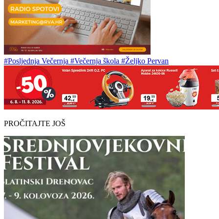
#Posljednja Večernja
#Večernja škola
#Željko Pervan
PROČITAJTE JOŠ