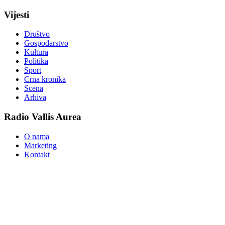
Vijesti
Društvo
Gospodarstvo
Kultura
Politika
Sport
Crna kronika
Scena
Arhiva
Radio Vallis Aurea
O nama
Marketing
Kontakt