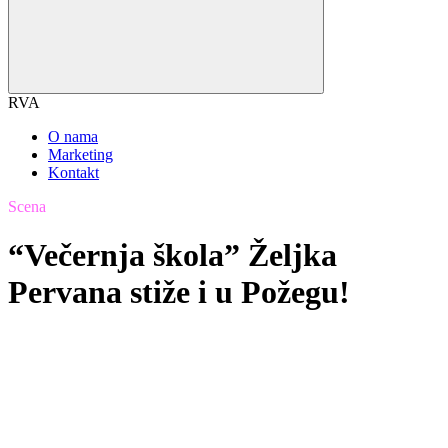
RVA
O nama
Marketing
Kontakt
Scena
“Večernja škola” Željka
Pervana stiže i u Požegu!