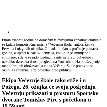
Punih trinaest godina na domaćim televizijskim kanalima emitirala
se kultna humoristična emisija “Večernja škola” autora Željka
Pervana i njegovih učenika. Od tada do danas prošlo je petnaest
godina, a isječci iz čak 520 emisija, koliko ih je snimljeno i
emitirano, i dalje se rado gledaju na internetu, što potvrđuje i
nekoliko desetaka tisuća pregleda na YouTubeu. Na oduševljenje
mnogobrojnih obožavatelja ekipa Večernje škole ponovno se
okupila i spremna je za povratak pred publiku.
Ekipa Večernje škole tako stiže i u
Požegu, 26. ožujka će svoju posljednju
Večernju prikazati u prostoru Sportske
dvorane Tomislav Pirc s početkom u
19,59 sati.