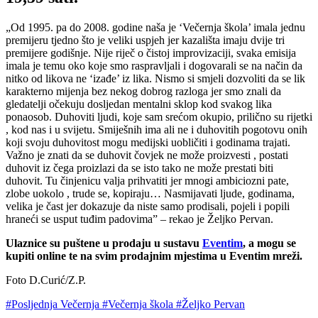
„Od 1995. pa do 2008. godine naša je ‘Večernja škola’ imala jednu
premijeru tjedno što je veliki uspjeh jer kazališta imaju dvije tri
premijere godišnje. Nije riječ o čistoj improvizaciji, svaka emisija
imala je temu oko koje smo raspravljali i dogovarali se na način da
nitko od likova ne ‘izađe’ iz lika. Nismo si smjeli dozvoliti da se lik
karakterno mijenja bez nekog dobrog razloga jer smo znali da
gledatelji očekuju dosljedan mentalni sklop kod svakog lika
ponaosob. Duhoviti ljudi, koje sam srećom okupio, prilično su rijetki
, kod nas i u svijetu. Smiješnih ima ali ne i duhovitih pogotovu onih
koji svoju duhovitost mogu medijski uobličiti i godinama trajati.
Važno je znati da se duhovit čovjek ne može proizvesti , postati
duhovit iz čega proizlazi da se isto tako ne može prestati biti
duhovit. Tu činjenicu valja prihvatiti jer mnogi ambiciozni pate,
zlobe uokolo , trude se, kopiraju… Nasmijavati ljude, godinama,
velika je čast jer dokazuje da niste samo prodisali, pojeli i popili
hraneći se usput tuđim padovima” – rekao je Željko Pervan.
Ulaznice su puštene u prodaju u sustavu
Eventim
, a mogu se
kupiti online te na svim prodajnim mjestima u Eventim mreži.
Foto D.Curić/Z.P.
#Posljednja Večernja
#Večernja škola
#Željko Pervan