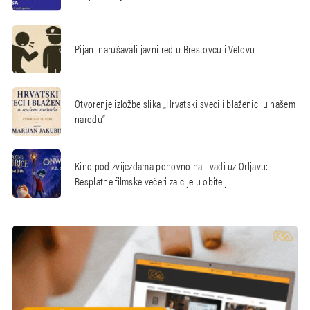
Pijani narušavali javni red u Brestovcu i Vetovu
Otvorenje izložbe slika „Hrvatski sveci i blaženici u našem
narodu“
Kino pod zvijezdama ponovno na livadi uz Orljavu:
Besplatne filmske večeri za cijelu obitelj