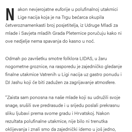
N
akon nevjerojatne euforije u polufinalnoj utakmici
Lige nacija koja je na Trgu bećarca okupila
četveroznamenkasti broj posjetitelja, iz Udruge Mladi za
mlade i Savjeta mladih Grada Pleternice poručuju kako ni
ove nedjelje nema spavanja do kasno u noć.
Odmah po završetku smotre folklora LIDAS, u žaru
nogometne groznice, na rasporedu je zajedničko gledanje
finalne utakmice Vatrenih u Ligi nacija uz gastro ponudu i
DJ Jashu koji će biti zadužen za zagrijavanje atmosfere.
“Zaista sam ponosna na naše mlade koji su udružili svoje
snage, srušili sve predrasude i u srijedu poslali prekrasnu
sliku ljubavi prema svome gradu i Hrvatskoj. Nakon
rezultata polufinalne utakmice, nije bilo ni trenutka
oklijevanja i znali smo da zajednički idemo u još jedno,