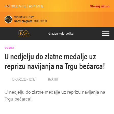
FM
90.2 MHz | 96.7 MHz
Slušaj uživo
TRENUTNO SLUŠATE
Noćni program
00:00-06:00
Glazba koju volite!
SCENA
U nedjelju do zlatne medalje uz
reprizu navijanja na Trgu bećarca!
16-06-2023 • 12:33
RVA.HR
U nedjelju do zlatne medalje uz reprizu navijanja na
Trgu bećarca!