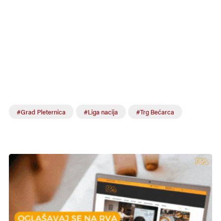
#Grad Pleternica
#Liga nacija
#Trg Bećarca