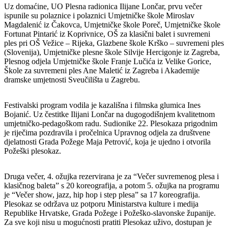
Uz domaćine, UO Plesna radionica Ilijane Lončar, prvu večer
ispunile su polaznice i polaznici Umjetničke škole Miroslav
Magdalenić iz Čakovca, Umjetničke škole Poreč, Umjetničke škole
Fortunat Pintarić iz Koprivnice, OŠ za klasični balet i suvremeni
ples pri OŠ Vežice – Rijeka, Glazbene škole Krško – suvremeni ples
(Slovenija), Umjetničke plesne škole Silvije Hercigonje iz Zagreba,
Plesnog odjela Umjetničke škole Franje Lučića iz Velike Gorice,
Škole za suvremeni ples Ane Maletić iz Zagreba i Akademije
dramske umjetnosti Sveučilišta u Zagrebu.
Festivalski program vodila je kazališna i filmska glumica Ines
Bojanić. Uz čestitke Ilijani Lončar na dugogodišnjem kvalitetnom
umjetničko-pedagoškom radu. Sudionike 22. Plesokaza prigodnim
je riječima pozdravila i pročelnica Upravnog odjela za društvene
djelatnosti Grada Požege Maja Petrović, koja je ujedno i otvorila
Požeški plesokaz.
Druga večer, 4. ožujka rezervirana je za “Večer suvremenog plesa i
klasičnog baleta” s 20 koreografija, a potom 5. ožujka na programu
je “Večer show, jazz, hip hop i step plesa” sa 17 koreografija.
Plesokaz se održava uz potporu Ministarstva kulture i medija
Republike Hrvatske, Grada Požege i Požeško-slavonske županije.
Za sve koji nisu u mogućnosti pratiti Plesokaz uživo, dostupan je