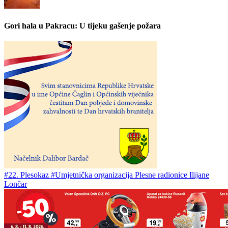
Gori hala u Pakracu: U tijeku gašenje požara
#22. Plesokaz
#Umjetnička organizacija Plesne radionice Ilijane
Lončar