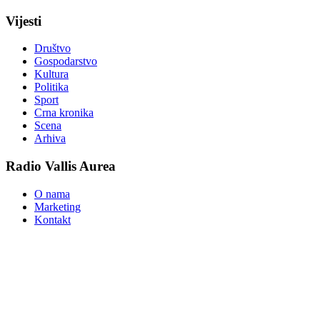
Vijesti
Društvo
Gospodarstvo
Kultura
Politika
Sport
Crna kronika
Scena
Arhiva
Radio Vallis Aurea
O nama
Marketing
Kontakt