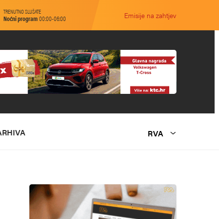
TRENUTNO SLUŠATE
Emisije na zahtjev
Noćni program
00:00-06:00
ARHIVA
RVA
O NAMA
MARKETING
KONTAKT