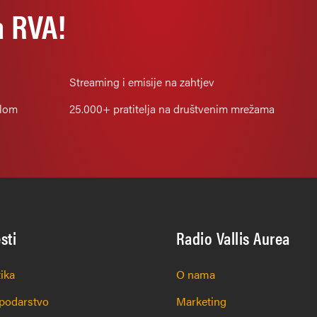
a RVA!
Streaming i emisije na zahtjev
alom
25.000+
pratitelja na društvenim mrežama
esti
Radio Vallis Aurea
tika
O nama
podarstvo
Marketing