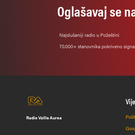
Oglašavaj se n
Najslušaniji
radio u Požeštini
70.000+
stanovnika pokriveno sign
Vij
Poli
Radio Vallis Aurea
Gos