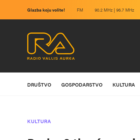
Glazba koju volite!
FM
90.2 MHz | 96.7 MHz
DRUŠTVO
GOSPODARSTVO
KULTURA
KULTURA