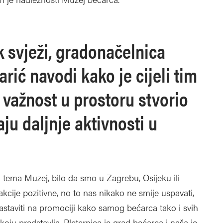
k svježi, gradonačelnica
rić navodi kako je cijeli tim
e važnost u prostoru stvorio
ju daljnje aktivnosti u
 tema Muzej, bilo da smo u Zagrebu, Osijeku ili
kcije pozitivne, no to nas nikako ne smije uspavati,
astaviti na promociji kako samog bećarca tako i svih
 koju predstavlja. Pleternica je grad bećarca i naša je