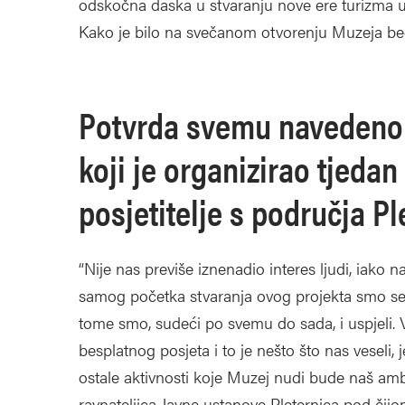
odskočna daska u stvaranju nove ere turizma u P
Kako je bilo na svečanom otvorenju Muzeja be
Potvrda svemu navedenom
koji je organizirao tjedan
posjetitelje s područja Pl
“Nije nas previše iznenadio interes ljudi, iako n
samog početka stvaranja ovog projekta smo se p
tome smo, sudeći po svemu do sada, i uspjeli. V
besplatnog posjeta i to je nešto što nas veseli
ostale aktivnosti koje Muzej nudi bude naš amb
ravnateljica Javne ustanove Pleternica pod čij