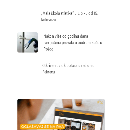
„Mala škola atletike“ u Lipiku od 15.
kolovoza
Nakon više od godinu dana
razriješena provala u podrum kuće u
Požegi
Otkriven uzrok požara u radionici
Pakracu