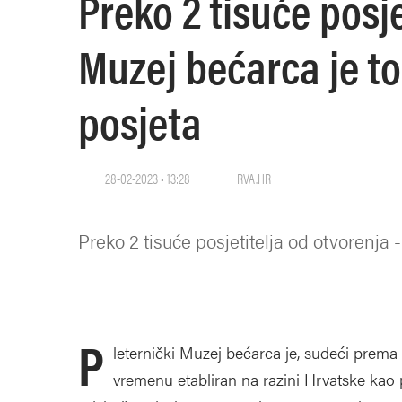
Preko 2 tisuće posje
Muzej bećarca je t
posjeta
28-02-2023 • 13:28
RVA.HR
Preko 2 tisuće posjetitelja od otvorenja
P
leternički Muzej bećarca je, sudeći prema 
vremenu etabliran na razini Hrvatske kao p