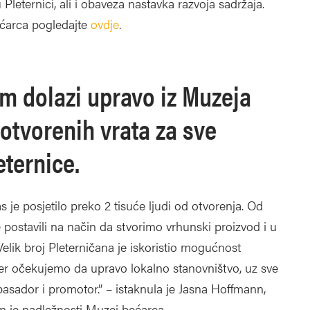
leternici, ali i obaveza nastavka razvoja sadržaja.
ćarca pogledajte
ovdje
.
 dolazi upravo iz Muzeja
 otvorenih vrata za sve
eternice.
as je posjetilo preko 2 tisuće ljudi od otvorenja. Od
ostavili na način da stvorimo vrhunski proizvod i u
elik broj Pleterničana je iskoristio mogućnost
, jer očekujemo da upravo lokalno stanovništvo, uz sve
asador i promotor.” – istaknula je Jasna Hoffmann,
om je nadležnosti Muzej bećarca.