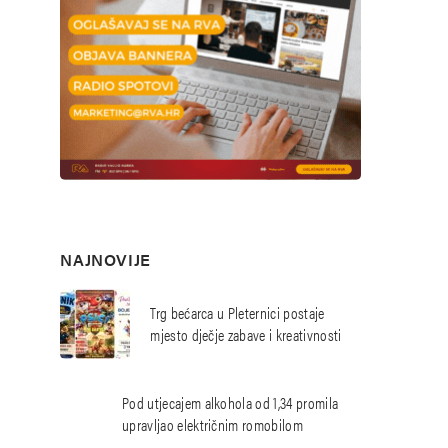
NAJNOVIJE
Trg bećarca u Pleternici postaje
mjesto dječje zabave i kreativnosti
Pod utjecajem alkohola od 1,34 promila
upravljao električnim romobilom