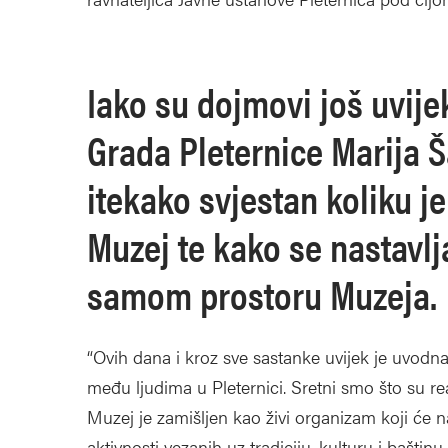
Iako su dojmovi još uvije
Grada Pleternice Marija Ša
itekako svjestan koliku j
Muzej te kako se nastavlja
samom prostoru Muzeja.
“Ovih dana i kroz sve sastanke uvijek je uvodna
među ljudima u Pleternici. Sretni smo što su rea
Muzej je zamišljen kao živi organizam koji će n
aktivnosti vezanih uz tradiciju, kulturu i baštinu