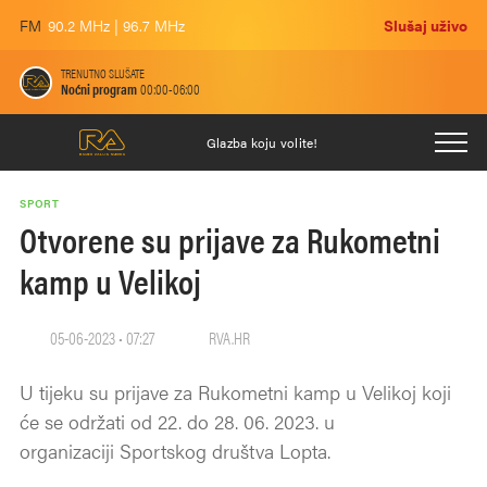
FM
90.2 MHz | 96.7 MHz
Slušaj uživo
TRENUTNO SLUŠATE
Noćni program
00:00-06:00
Glazba koju volite!
SPORT
Otvorene su prijave za Rukometni
kamp u Velikoj
05-06-2023 • 07:27
RVA.HR
U tijeku su prijave za Rukometni kamp u Velikoj koji
će se održati od 22. do 28. 06. 2023. u
organizaciji Sportskog društva Lopta.