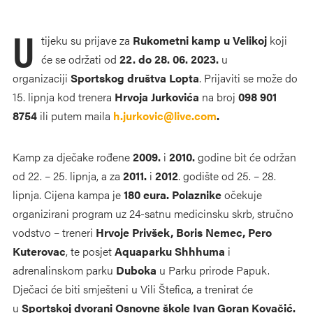
U
tijeku su prijave za
Rukometni kamp u Velikoj
koji
će se održati od
22. do 28. 06. 2023.
u
organizaciji
Sportskog društva Lopta
. Prijaviti se može do
15. lipnja kod trenera
Hrvoja Jurkovića
na broj
098 901
8754
ili putem maila
h.jurkovic@live.com
.
Kamp za dječake rođene
2009.
i
2010.
godine bit će održan
od 22. – 25. lipnja, a za
2011.
i
2012
. godište od 25. – 28.
lipnja. Cijena kampa je
180 eura.
Polaznike
očekuje
organizirani program uz 24-satnu medicinsku skrb, stručno
vodstvo – treneri
Hrvoje Privšek, Boris Nemec, Pero
Kuterovac
, te posjet
Aquaparku Shhhuma
i
adrenalinskom parku
Duboka
u Parku prirode Papuk.
Dječaci će biti smješteni u Vili Štefica, a trenirat će
u
Sportskoj dvorani Osnovne škole Ivan Goran Kovačić.