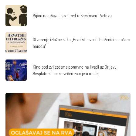
Pijani narušavali javni red u Brestovcu i Vetovu
Otvorenje izložbe slika „Hrvatski sveci i blaženici u našem
narodu“
Kino pod zvijezdama ponovno na livadi uz Orljavu:
Besplatne filmske večeri za cijelu obitelj