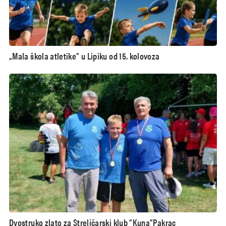
„Mala škola atletike“ u Lipiku od 15. kolovoza
Dvostruko zlato za Streličarski klub “Kuna”Pakrac