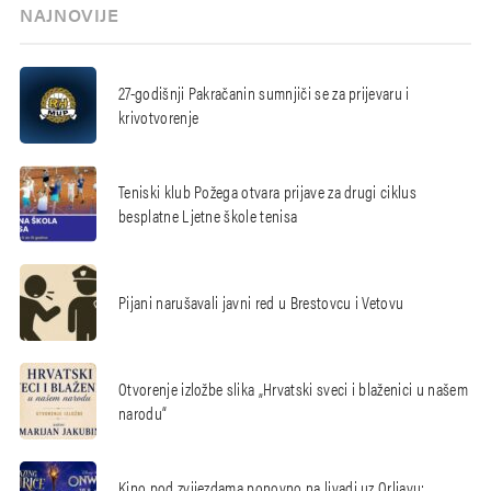
NAJNOVIJE
27-godišnji Pakračanin sumnjiči se za prijevaru i
krivotvorenje
Teniski klub Požega otvara prijave za drugi ciklus
besplatne Ljetne škole tenisa
Pijani narušavali javni red u Brestovcu i Vetovu
Otvorenje izložbe slika „Hrvatski sveci i blaženici u našem
narodu“
Kino pod zvijezdama ponovno na livadi uz Orljavu: