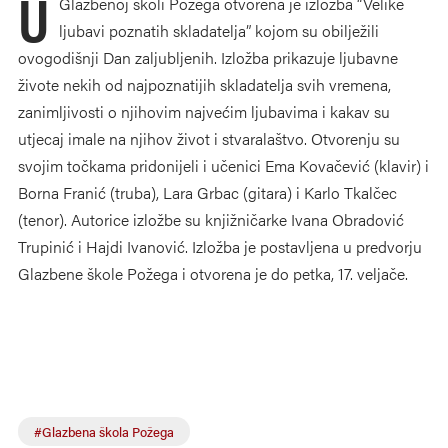
U
Glazbenoj školi Požega otvorena je izložba “Velike
ljubavi poznatih skladatelja” kojom su obilježili
ovogodišnji Dan zaljubljenih. Izložba prikazuje ljubavne
živote nekih od najpoznatijih skladatelja svih vremena,
zanimljivosti o njihovim najvećim ljubavima i kakav su
utjecaj imale na njihov život i stvaralaštvo. Otvorenju su
svojim točkama pridonijeli i učenici Ema Kovačević (klavir) i
Borna Franić (truba), Lara Grbac (gitara) i Karlo Tkalčec
(tenor). Autorice izložbe su knjižničarke Ivana Obradović
Trupinić i Hajdi Ivanović. Izložba je postavljena u predvorju
Glazbene škole Požega i otvorena je do petka, 17. veljače.
#Glazbena škola Požega