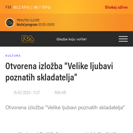
FM
90.2 MHz | 96.7 MHz
Slušaj uživo
TRENUTNO SLUŠATE
Noćni program
00:00-06:00
Glazba koju volite!
KULTURA
Otvorena izložba “Velike ljubavi
poznatih skladatelja”
15-02-2023 • 11:27
RVA.HR
Otvorena izložba “Velike ljubavi poznatih skladatelja”