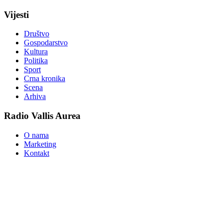
Vijesti
Društvo
Gospodarstvo
Kultura
Politika
Sport
Crna kronika
Scena
Arhiva
Radio Vallis Aurea
O nama
Marketing
Kontakt