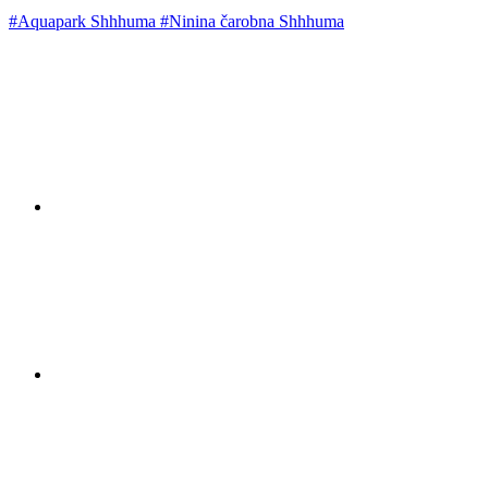
#Aquapark Shhhuma
#Ninina čarobna Shhhuma