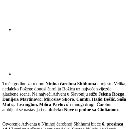
Treću godinu za redom
Ninina čarobna Shhhuma
u mjestu Velika,
nedaleko Požege donosi čaroliju Božića uz najveće zvijezde
glazbene scene. Na najveći Advent u Slavoniju stižu
Jelena Rozga,
Danijela Martinović, Miroslav Škoro, Cambi, Halid Bešlić, Saša
Matić, Lexington, Milica Pavlovi
ć i mnogi drugi. Čarobni
ambijent se nastavlja i na
dočeku Nove u podne sa Giulianom
.
Otvorenje Adventa u Nininoj čarobnoj Shhhumi bit će
6. prosinca