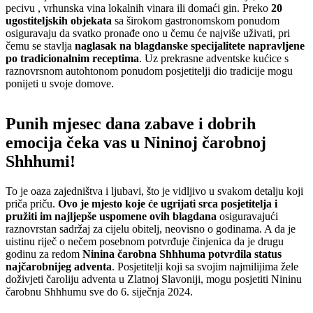
pecivu , vrhunska vina lokalnih vinara ili domaći gin. Preko
20
ugostiteljskih objekata
sa širokom gastronomskom ponudom
osiguravaju da svatko pronađe ono u čemu će najviše uživati, pri
čemu se stavlja
naglasak na blagdanske specijalitete napravljene
po tradicionalnim receptima
. Uz prekrasne adventske kućice s
raznovrsnom autohtonom ponudom posjetitelji dio tradicije mogu
ponijeti u svoje domove.
Punih mjesec dana zabave i dobrih
emocija čeka vas u Nininoj čarobnoj
Shhhumi!
To je oaza zajedništva i ljubavi, što je vidljivo u svakom detalju koji
priča priču.
Ovo je mjesto koje će ugrijati srca posjetitelja i
pružiti im najljepše uspomene ovih blagdana
osiguravajući
raznovrstan sadržaj za cijelu obitelj, neovisno o godinama. A da je
uistinu riječ o nečem posebnom potvrđuje činjenica da je drugu
godinu za redom
Ninina čarobna Shhhuma potvrdila status
najčarobnijeg adventa
. Posjetitelji koji sa svojim najmilijima žele
doživjeti čaroliju adventa u Zlatnoj Slavoniji, mogu posjetiti Nininu
čarobnu Shhhumu sve do 6. siječnja 2024.