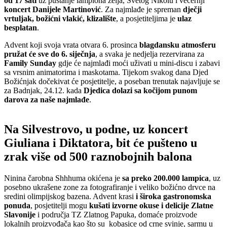
od 17 sati
uz puštanje lampiona želja, Svetog Nikolu i večernji
koncert Danijele Martinović
. Za najmlađe je spreman
dječji
vrtuljak, božićni vlakić, klizalište
, a posjetiteljima je
ulaz
besplatan
.
Advent koji svoja vrata otvara 6. prosinca
blagdansku atmosferu
pružat će sve do 6. siječnja
, a svaka je nedjelja rezervirana za
Family Sunday
gdje će najmlađi moći uživati u mini-discu i zabavi
sa vrsnim animatorima i maskotama. Tijekom svakog dana Djed
Božićnjak dočekivat će posjetitelje, a poseban trenutak najavljuje se
za Badnjak, 24.12. kada
Djedica dolazi sa kočijom punom
darova za naše najmlađe
.
Na Silvestrovo, u podne, uz koncert
Giuliana i Diktatora, bit će pušteno u
zrak više od 500 raznobojnih balona
Ninina čarobna Shhhuma okićena je
sa preko 200.000 lampica
, uz
posebno ukrašene zone za fotografiranje i veliko božićno drvce na
sredini olimpijskog bazena. Advent krasi
i široka gastronomska
ponuda
, posjetitelji mogu
kušati izvorne okuse i delicije Zlatne
Slavonije
i područja TZ Zlatnog Papuka, domaće proizvode
lokalnih proizvođača kao što su kobasice od crne svinje, sarmu u