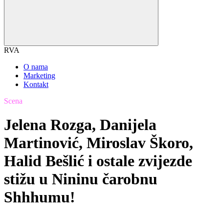
RVA
O nama
Marketing
Kontakt
Scena
Jelena Rozga, Danijela
Martinović, Miroslav Škoro,
Halid Bešlić i ostale zvijezde
stižu u Nininu čarobnu
Shhhumu!