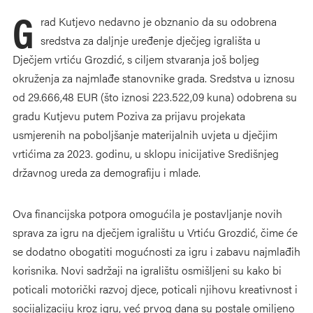
G
rad Kutjevo nedavno je obznanio da su odobrena
sredstva za daljnje uređenje dječjeg igrališta u
Dječjem vrtiću Grozdić, s ciljem stvaranja još boljeg
okruženja za najmlađe stanovnike grada. Sredstva u iznosu
od 29.666,48 EUR (što iznosi 223.522,09 kuna) odobrena su
gradu Kutjevu putem Poziva za prijavu projekata
usmjerenih na poboljšanje materijalnih uvjeta u dječjim
vrtićima za 2023. godinu, u sklopu inicijative Središnjeg
državnog ureda za demografiju i mlade.
Ova financijska potpora omogućila je postavljanje novih
sprava za igru na dječjem igralištu u Vrtiću Grozdić, čime će
se dodatno obogatiti mogućnosti za igru i zabavu najmlađih
korisnika. Novi sadržaji na igralištu osmišljeni su kako bi
poticali motorički razvoj djece, poticali njihovu kreativnost i
socijalizaciju kroz igru, već prvog dana su postale omiljeno