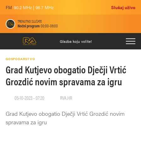
FM
90.2 MHz | 96.7 MHz
Slušaj uživo
TRENUTNO SLUŠATE
Noćni program
00:00-06:00
Glazba koju volite!
GOSPODARSTVO
Grad Kutjevo obogatio Dječji Vrtić
Grozdić novim spravama za igru
05-10-2023 • 07:20
RVA.HR
Grad Kutjevo obogatio Dječji Vrtić Grozdić novim
spravama za igru