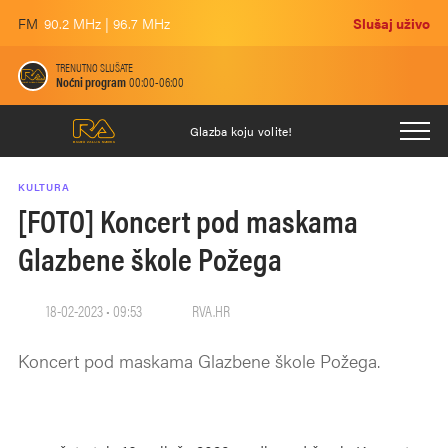
FM
90.2 MHz | 96.7 MHz
Slušaj uživo
TRENUTNO SLUŠATE
Noćni program
00:00-06:00
Glazba koju volite!
KULTURA
[FOTO] Koncert pod maskama
Glazbene škole Požega
18-02-2023 • 09:53
RVA.HR
Koncert pod maskama Glazbene škole Požega.