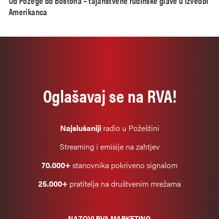
Od Požege do Bostona – tajanstvene rudinske glave u izvedbi
Amerikanca
Oglašavaj se na RVA!
Najslušaniji
radio u Požeštini
Streaming i emisije na zahtjev
70.000+
stanovnika pokriveno signalom
25.000+
pratitelja na društvenim mrežama
NAZOVI RVA MARKETING