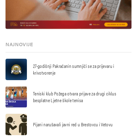
NAJNOVIJE
27-godišnji Pakračanin sumnjiči se za prijevaru i
krivotvorenje
Teniski klub Požega otvara prijave za drugi ciklus
besplatne Ljetne škole tenisa
Pijani narušavali javni red u Brestovcu i Vetovu