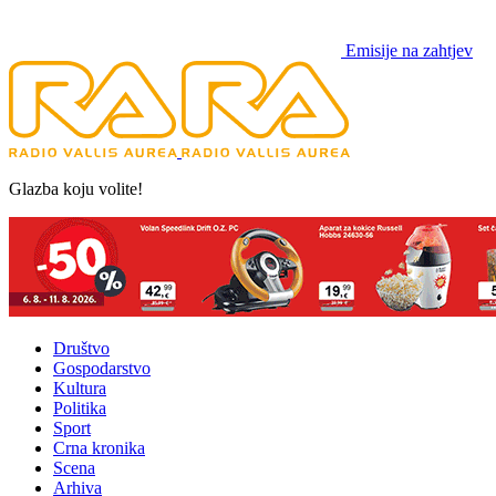
Emisije na zahtjev
Glazba koju volite!
Društvo
Gospodarstvo
Kultura
Politika
Sport
Crna kronika
Scena
Arhiva