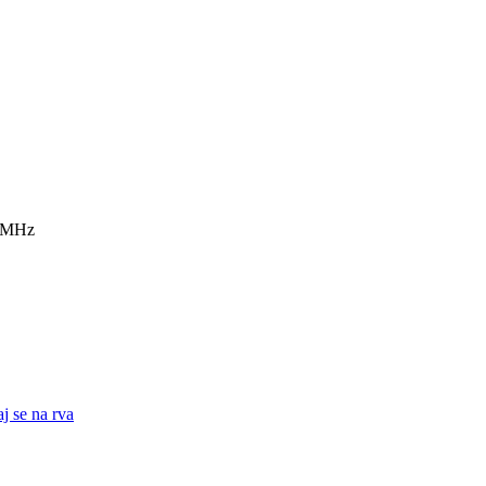
7 MHz
j se na rva