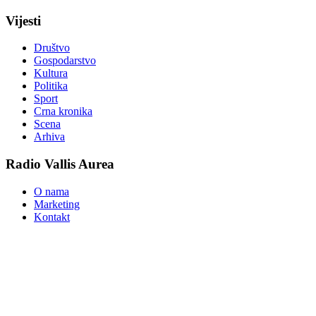
Vijesti
Društvo
Gospodarstvo
Kultura
Politika
Sport
Crna kronika
Scena
Arhiva
Radio Vallis Aurea
O nama
Marketing
Kontakt