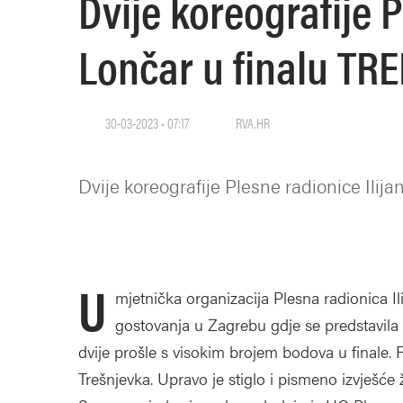
Dvije koreografije P
Lončar u finalu TR
30-03-2023 • 07:17
RVA.HR
Dvije koreografije Plesne radionice Ilij
U
mjetnička organizacija Plesna radionica I
gostovanja u Zagrebu gdje se predstavila 
dvije prošle s visokim brojem bodova u finale. F
Trešnjevka. Upravo je stiglo i pismeno izvješće