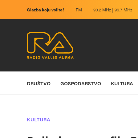
Glazba koju volite!
FM
90.2 MHz | 96.7 MHz
DRUŠTVO
GOSPODARSTVO
KULTURA
KULTURA