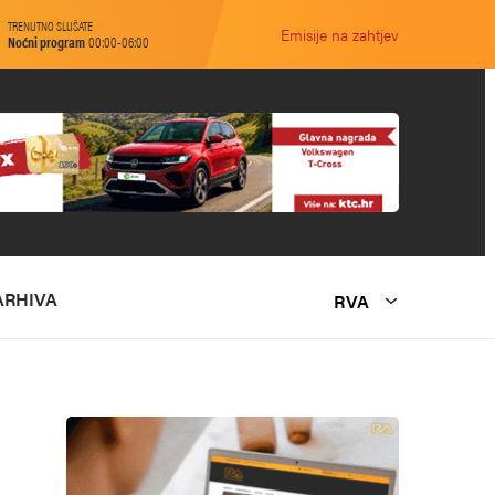
TRENUTNO SLUŠATE
Emisije na zahtjev
Noćni program
00:00-06:00
ARHIVA
RVA
O NAMA
MARKETING
KONTAKT