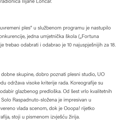
adionica Ilijane Lončar.
„Suvremeni ples“ u službenom programu je nastupilo
konkurencije, jedna umjetnička škola („Fortuna
 je trebao odabrati i odabrao je 10 najuspješnijih za 18.
 3 dobne skupine, dobro poznati plesni studio, UO
u održava visoke kriterije rada. Koreografije su
 odabir glazbenog predloška. Od šest vrlo kvalitetnih
a. Solo Raspadnuto-složena je impresivan u
uvereno vlada scenom, dok je Ooopa! rijetko
fija, stoji u pismenom izvješću žirija.