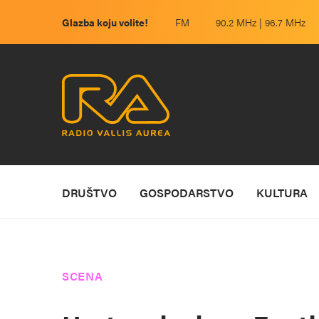
Glazba koju volite!
FM
90.2 MHz | 96.7 MHz
DRUŠTVO
GOSPODARSTVO
KULTURA
SCENA