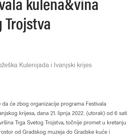
ivala kulena&vina
 Trojstva
žeška Kulenijada i Ivanjski krijes
 da će zbog organizacije programa Festivala
jskog krijesa, dana 21. lipnja 2022. (utorak) od 6 sati
vršina Trga Svetog Trojstva, točnije promet u kretanju
ni prostor od Gradskog muzeja do Gradske kuće i