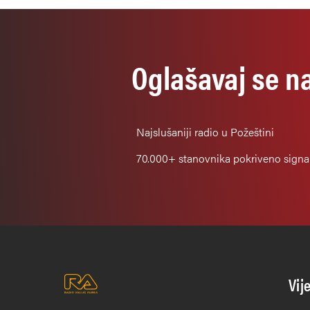
Oglašavaj se n
Najslušaniji
radio u Požeštini
70.000+
stanovnika pokriveno sign
Vij