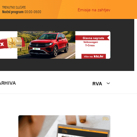
TRENUTNO SLUŠATE
Emisije na zahtjev
Noćni program
00:00-06:00
ARHIVA
RVA
O NAMA
MARKETING
KONTAKT