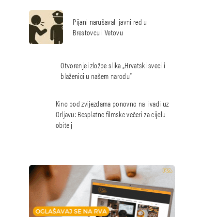
Pijani narušavali javni red u
Brestovcu i Vetovu
Otvorenje izložbe slika „Hrvatski sveci i
blaženici u našem narodu“
Kino pod zvijezdama ponovno na livadi uz
Orljavu: Besplatne filmske večeri za cijelu
obitelj