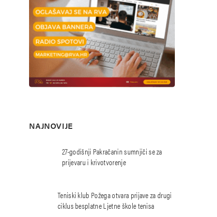
NAJNOVIJE
27-godišnji Pakračanin sumnjiči se za
prijevaru i krivotvorenje
Teniski klub Požega otvara prijave za drugi
ciklus besplatne Ljetne škole tenisa