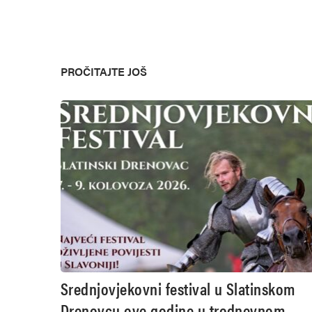
PROČITAJTE JOŠ
Srednjovjekovni festival u Slatinskom
Drenovcu ove godine u trodnevnom