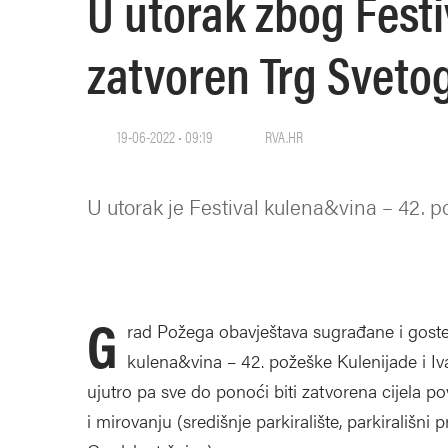
U utorak zbog Fest
zatvoren Trg Svetog
19-06-2022 • 09:19
RVA.HR
U utorak je Festival kulena&vina – 42. po
G
rad Požega obavještava sugrađane i goste
kulena&vina – 42. požeške Kulenijade i Ivan
ujutro pa sve do ponoći biti zatvorena cijela po
i mirovanju (središnje parkiralište, parkirališ