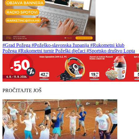
#Grad Požega
#Požeško-slavonska županija
#Rukometni klub
Požega
#Rukometni turnir Požeški dječaci
#Sportsko društvo Lopta
PROČITAJTE JOŠ