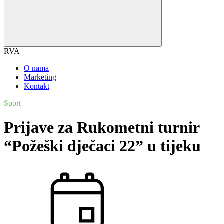
RVA
O nama
Marketing
Kontakt
Sport
Prijave za Rukometni turnir
“Požeški dječaci 22” u tijeku