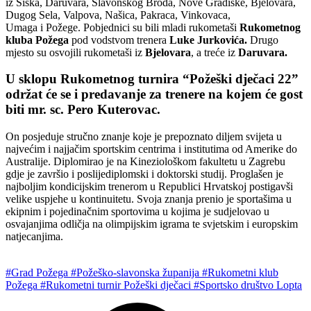
iz Siska, Daruvara, Slavonskog Broda, Nove Gradiške, Bjelovara,
Dugog Sela, Valpova, Našica, Pakraca, Vinkovaca,
Umaga i Požege. Pobjednici su bili mladi rukometaši
Rukometnog
kluba Požega
pod vodstvom trenera
Luke Jurkovića.
Drugo
mjesto su osvojili rukometaši iz
Bjelovara
, a treće iz
Daruvara.
U sklopu Rukometnog turnira “Požeški dječaci 22”
održat će se i predavanje za trenere na kojem će gost
biti mr. sc. Pero Kuterovac
.
On posjeduje stručno znanje koje je prepoznato diljem svijeta u
najvećim i najjačim sportskim centrima i institutima od Amerike do
Australije. Diplomirao je na Kineziološkom fakultetu u Zagrebu
gdje je završio i poslijediplomski i doktorski studij. Proglašen je
najboljim kondicijskim trenerom u Republici Hrvatskoj postigavši
velike uspjehe u kontinuitetu. Svoja znanja prenio je sportašima u
ekipnim i pojedinačnim sportovima u kojima je sudjelovao u
osvajanjima odličja na olimpijskim igrama te svjetskim i europskim
natjecanjima.
#Grad Požega
#Požeško-slavonska županija
#Rukometni klub
Požega
#Rukometni turnir Požeški dječaci
#Sportsko društvo Lopta