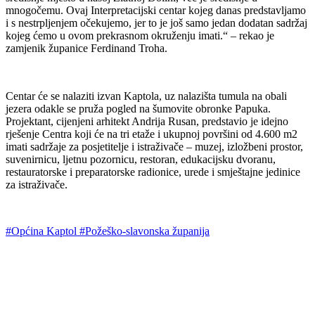
mnogočemu. Ovaj Interpretacijski centar kojeg danas predstavljamo
i s nestrpljenjem očekujemo, jer to je još samo jedan dodatan sadržaj
kojeg ćemo u ovom prekrasnom okruženju imati.“ – rekao je
zamjenik županice Ferdinand Troha.
Centar će se nalaziti izvan Kaptola, uz nalazišta tumula na obali
jezera odakle se pruža pogled na šumovite obronke Papuka.
Projektant, cijenjeni arhitekt Andrija Rusan, predstavio je idejno
rješenje Centra koji će na tri etaže i ukupnoj površini od 4.600 m2
imati sadržaje za posjetitelje i istraživače – muzej, izložbeni prostor,
suvenirnicu, ljetnu pozornicu, restoran, edukacijsku dvoranu,
restauratorske i preparatorske radionice, urede i smještajne jedinice
za istraživače.
#Općina Kaptol
#Požeško-slavonska županija