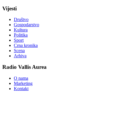
Vijesti
Društvo
Gospodarstvo
Kultura
Politika
Sport
Crna kronika
Scena
Arhiva
Radio Vallis Aurea
O nama
Marketing
Kontakt