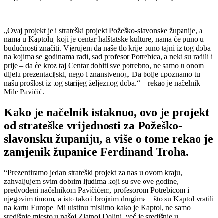
„Ovaj projekt je i strateški projekt Požeško-slavonske županije, a
nama u Kaptolu, koji je centar halštatske kulture, nama će puno u
budućnosti značiti. Vjerujem da naše tlo krije puno tajni iz tog doba
na kojima se godinama radi, sad profesor Potrebica, a neki su radili i
prije – da će kroz taj Centar dobiti sve potrebno, ne samo u onom
dijelu prezentacijski, nego i znanstvenog. Da bolje upoznamo tu
našu prošlost iz tog starijeg željeznog doba.“ – rekao je načelnik
Mile Pavičić.
Kako je načelnik istaknuo, ovo je projekt
od strateške vrijednosti za Požeško-
slavonsku županiju, a više o tome rekao je
zamjenik županice Ferdinand Troha.
“Prezentiramo jedan strateški projekt za nas u ovom kraju,
zahvaljujem svim dobrim ljudima koji su sve ove godine,
predvođeni načelnikom Pavičićem, profesorom Potrebicom i
njegovim timom, a isto tako i brojnim drugima – što su Kaptol vratili
na kartu Europe. Mi uistinu mislimo kako je Kaptol, ne samo
središnje mjesto u našoj Zlatnoj Dolini, već je središnje u