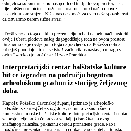
odnijeli sa sobom, mi smo naslijedili od tih ljudi ovaj prostor, ništa
nije uništeno ni oteto – možemo i imamo na neki način obavezu
nastaviti u tom smjeru. Ništa nas ne sprječava osim naše sposobnosti
da ostvarimo barem slične stvari.“
„Došli smo do toga da bi tu prezentaciju trebali na neki način usidriti
ovdje i ubrati plodove našeg dugogodišnjeg rada na ovom prostoru.
Smatramo da je ovdje puno toga napravljeno, da Požeška dolina
krije još puno tajni, te da se istraživački ciklus nastavlja u tragu s
ovim.“ – rekao je prof.dr.sc. Hrvoje Potrebica.
Interpretacijski centar halštatske kulture
bit će izgrađen na području bogatom
arheološkom građom iz starijeg željeznog
doba.
Kaptol u Požeško-slavonskoj županiji priznato je arheološko
nalazište iz starijeg željeznog doba, iznimno važno u širem
kontekstu europske halštatske kulture. Interpretacijski centar i centar
za posjetitelje pružit će prostor za daljnja istraživanja ovog
značajnog nalazišta, prikladnu obradu pronađene građe, kao i
mogućnost prezentacije materijala i edukacije posjetitelja i turista.