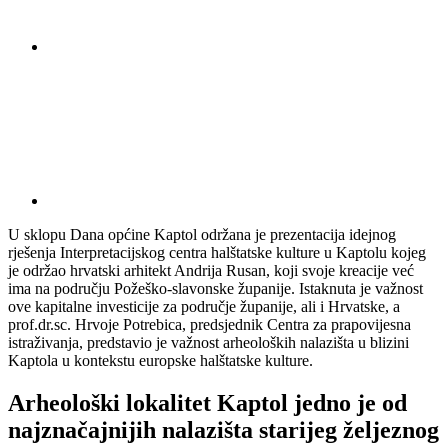
U sklopu Dana općine Kaptol održana je prezentacija idejnog
rješenja Interpretacijskog centra halštatske kulture u Kaptolu kojeg
je održao hrvatski arhitekt Andrija Rusan, koji svoje kreacije već
ima na području Požeško-slavonske županije. Istaknuta je važnost
ove kapitalne investicije za područje županije, ali i Hrvatske, a
prof.dr.sc. Hrvoje Potrebica, predsjednik Centra za prapovijesna
istraživanja, predstavio je važnost arheoloških nalazišta u blizini
Kaptola u kontekstu europske halštatske kulture.
Arheološki lokalitet Kaptol jedno je od
najznačajnijih nalazišta starijeg željeznog