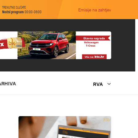
TRENUTNO SLUŠATE
Emisije na zahtjev
Noćni program
00:00-06:00
ARHIVA
RVA
O NAMA
MARKETING
KONTAKT