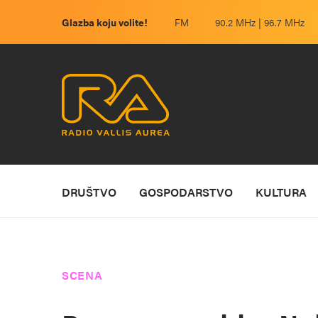
Glazba koju volite!
FM
90.2 MHz | 96.7 MHz
DRUŠTVO
GOSPODARSTVO
KULTURA
SCENA