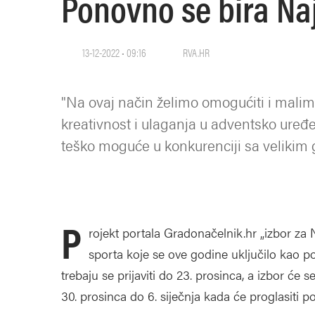
Ponovno se bira Naj
13-12-2022 • 09:16
RVA.HR
"Na ovaj način želimo omogućiti i malim
kreativnost i ulaganja u adventsko uređe
teško moguće u konkurenciji sa velikim
P
rojekt portala Gradonačelnik.hr „izbor za 
sporta koje se ove godine uključilo kao pok
trebaju se prijaviti do 23. prosinca, a izbor će
30. prosinca do 6. siječnja kada će proglasiti p