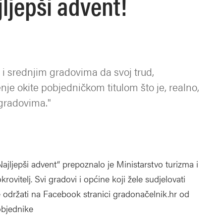
ljepši advent!
 i srednjim gradovima da svoj trud,
nje okite pobjedničkom titulom što je, realno,
 gradovima."
Najljepši advent“ prepoznalo je Ministarstvo turizma i
rovitelj. Svi gradovi i općine koji žele sudjelovati
 se održati na Facebook stranici gradonačelnik.hr od
objednike