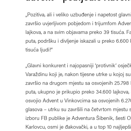
„Pozitiva, ali i veliko uzbuđenje i napetost glavni 
završio uvjerljivom pobjedom i trijumfom Adven
lajkova, a na svim objavama preko 39 tisuća. F
puta, podršku i divljenje iskazali u preko 6.60
tisuća ljudi!“
„Glavni konkurent i najopasniji ‘protivnik’ os
Varaždinu koji je, nakon tijesne utrke u kojoj s
završio na drugom mjestu sa osvojenih 25.798 l
puta, ukupno je prikupio preko 34.600 lajkova, a 
osvojio Advent u Vinkovcima sa osvojenih 6.270 
glasova – utrku su završili na četvrtom mjestu s
izboru FB publike je Adventura Šibenik, šesti 
Karlovcu, osmi je đakovački, a u top 10 najljepši