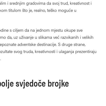
im i srednjim gradovima da svoj trud, kreativnost i
kom titulom što je, realno, teško moguće u
godine s ciljem da na jednom mjestu okupe sve
mo da, uz uživanje u slikama već razvikanih i velikih
epoznate adventske destinacije. S druge strane,
zultate svog truda, kreativnosti i ulaganja prezentiraju
.
bolje svjedoče brojke