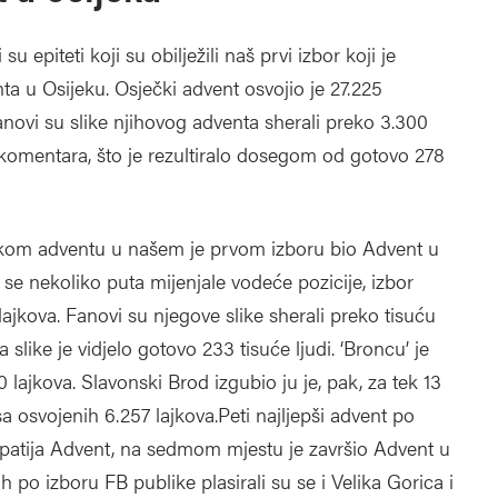
su epiteti koji su obilježili naš prvi izbor koji je
ta u Osijeku. Osječki advent osvojio je 27.225
anovi su slike njihovog adventa sherali preko 3.300
0 komentara, što je rezultiralo dosegom od gotovo 278
ječkom adventu u našem je prvom izboru bio Advent u
u se nekoliko puta mijenjale vodeće pozicije, izbor
ajkova. Fanovi su njegove slike sherali preko tisuću
slike je vidjelo gotovo 233 tisuće ljudi. ‘Broncu’ je
lajkova. Slavonski Brod izgubio ju je, pak, za tek 13
a osvojenih 6.257 lajkova.Peti najljepši advent po
Opatija Advent, na sedmom mjestu je završio Advent u
h po izboru FB publike plasirali su se i Velika Gorica i