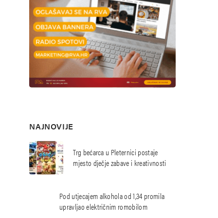
NAJNOVIJE
Trg bećarca u Pleternici postaje
mjesto dječje zabave i kreativnosti
Pod utjecajem alkohola od 1,34 promila
upravljao električnim romobilom