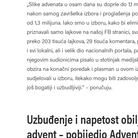
„Slike advenata u osam dana su doprle do 1,1 mil
nakon samog završetka izbora i proglašenja po
od 1,3 milijuna. Iako smo u izboru, kako bi eli
priznavali samo lajkove na našoj FB stranici, s
preko 203 tisuća lajkova, 29 tisuća komentara, p
i svi lokalni, ali i velik dio nacionalnih portala,
njegovim sudionicima pisalo u stotinjak medijski
obzira na konačni poredak i plasman u ovom izb
sudjelovali u izboru, itekako mogu biti zadovolj
još bogatiji i uzbudljiviji.“ – poručuju.
Uzbuđenje i napetost obilj
advent – pobijedio Adven