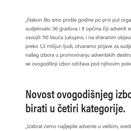
„Nakon što smo prošle godine po prvi put organ
sudjelovalo 36 gradova i 8 općina čiji adventi 
osvojili 110 tisuća (ukupno, i na sheranim objav
preko 1,3 milijun ljudi, otvaramo prijave za sud
našeg izbora u promoviranju adventskih destinac
se ovogodišnji izbor održava pod njihovim pokro
Novost ovogodišnjeg izbor
birati u četiri kategorije.
„Izabrat ćemo najljepše advente u velikim, sred