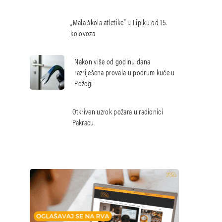
„Mala škola atletike“ u Lipiku od 15.
kolovoza
Nakon više od godinu dana
razriješena provala u podrum kuće u
Požegi
Otkriven uzrok požara u radionici
Pakracu