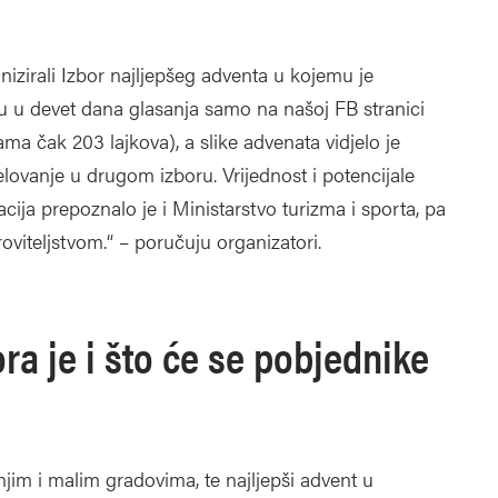
izirali Izbor najljepšeg adventa u kojemu je
su u devet dana glasanja samo na našoj FB stranici
ama čak 203 lajkova), a slike advenata vidjelo je
jelovanje u drugom izboru. Vrijednost i potencijale
ija prepoznalo je i Ministarstvo turizma i sporta, pa
viteljstvom.“ – poručuju organizatori.
a je i što će se pobjednike
njim i malim gradovima, te najljepši advent u