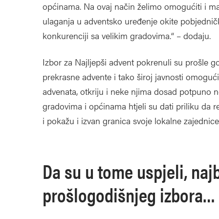
općinama. Na ovaj način želimo omogućiti i mal
ulaganja u adventsko uređenje okite pobjednič
konkurenciji sa velikim gradovima.“ – dodaju.
Izbor za Najljepši advent pokrenuli su prošle 
prekrasne advente i tako široj javnosti omogući
advenata, otkriju i neke njima dosad potpuno n
gradovima i općinama htjeli su dati priliku da re
i pokažu i izvan granica svoje lokalne zajednice
Da su u tome uspjeli, naj
prošlogodišnjeg izbora…