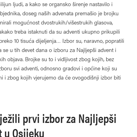
ijun ljudi, a kako se organsko širenje nastavilo i
bjednika, doseg naših advenata premašio je brojku
minirali mogućnost dvostrukih/višestrukih glasova,
vakako treba istaknuti da su adventi ukupno prikupili
reko 10 tisuća dijeljenja… Izbor su, naravno, popratili
 pa se u tih devet dana o izboru za Najljepši advent i
h objava. Brojke su to i vidljivost zbog kojih, bez
oru svi adventi, odnosno gradovi i općine koji su
ni i zbog kojih vjerujemo da će ovogodišnji izbor biti
ežili prvi izbor za Najljepši
t u Osijeku