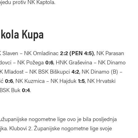
bjedu protiv NK Kaptola.
. kola Kupa
K Slaven – NK Omladinac
2:2 (PEN 4:5)
, NK Parasan
dovci – NK Požega
0:6
, HNK Graševina – NK Dinamo
NK Mladost – NK BSK Biškupci
4:2
, NK Dinamo (B) –
šić
0:6
, NK Kuzmica – NK Hajduk
1:5
, NK Hrvatski
K BSK Buk
0:4
.
županijske nogometne lige ovo je bila posljednja
žujka. Klubovi 2. Županijske nogometne lige svoje