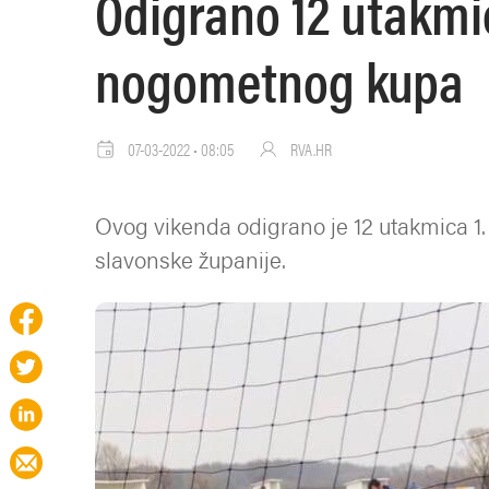
Odigrano 12 utakmic
nogometnog kupa
07-03-2022 • 08:05
RVA.HR
Ovog vikenda odigrano je 12 utakmica 
slavonske županije.