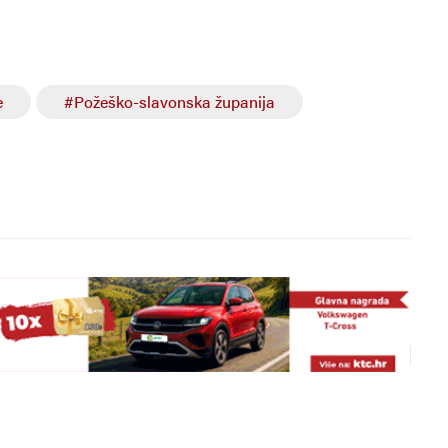
e
#Požeško-slavonska županija