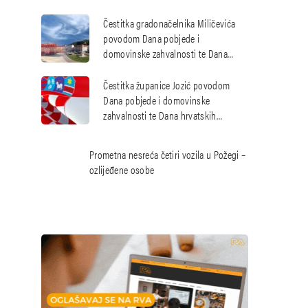
hrvatskim braniteljima
Čestitka gradonačelnika Miličevića
povodom Dana pobjede i
domovinske zahvalnosti te Dana
hrvatskih branitelja
Čestitka županice Jozić povodom
Dana pobjede i domovinske
zahvalnosti te Dana hrvatskih
branitelja
Prometna nesreća četiri vozila u Požegi –
ozlijeđene osobe