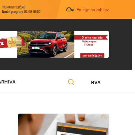
TRENUTNO SLUŠATE
Emisije na zahtjev
Noćni program
00:00-06:00
ARHIVA
RVA
O NAMA
MARKETING
KONTAKT