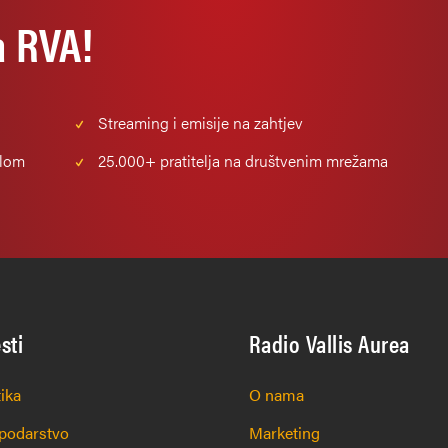
a RVA!
Streaming i emisije na zahtjev
alom
25.000+
pratitelja na društvenim mrežama
esti
Radio Vallis Aurea
tika
O nama
podarstvo
Marketing