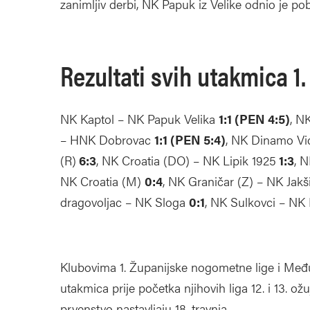
zanimljiv derbi, NK Papuk iz Velike odnio je po
Rezultati svih utakmica 1
NK Kaptol – NK Papuk Velika
1:1 (PEN 4:5)
, N
– HNK Dobrovac
1:1 (PEN 5:4)
, NK Dinamo Vi
(R)
6:3
, NK Croatia (DO) – NK Lipik 1925
1:3
, 
NK Croatia (M)
0:4
, NK Graničar (Z) – NK Jak
dragovoljac – NK Sloga
0:1
, NK Sulkovci – N
Klubovima 1. Županijske nogometne lige i Među
utakmica prije početka njihovih liga 12. i 13. o
prvenstvo nastavljaju 18. travnja.