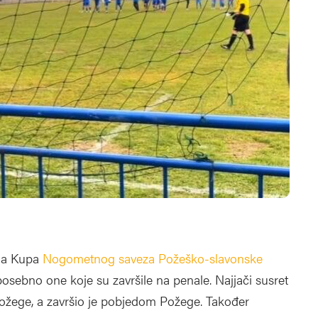
ola Kupa
Nogometnog saveza Požeško-slavonske
posebno one koje su završile na penale. Najjači susret
ožege, a završio je pobjedom Požege. Također