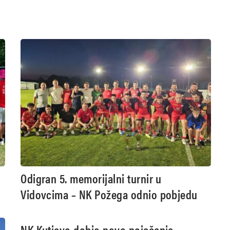
Odigran 5. memorijalni turnir u
Vidovcima – NK Požega odnio pobjedu
NK Kutjevo dobio novo pojačanje