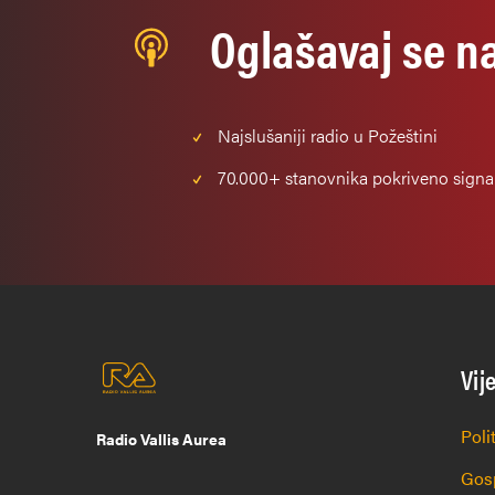
Oglašavaj se n
Najslušaniji
radio u Požeštini
70.000+
stanovnika pokriveno sign
Vij
Poli
Radio Vallis Aurea
Gos