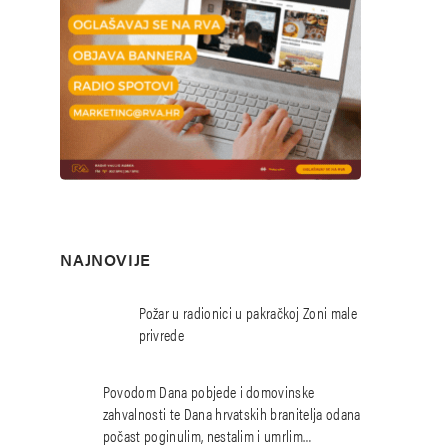
NAJNOVIJE
Požar u radionici u pakračkoj Zoni male
privrede
Povodom Dana pobjede i domovinske
zahvalnosti te Dana hrvatskih branitelja odana
počast poginulim, nestalim i umrlim