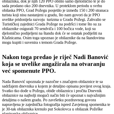
obilaznika, dok je njih 120 PPO obišlo samo djelomično te je do
sada prodano oko 200 dnevnika. U proteklom periodu u svrhu
obilaska PPO, Grad Požegu posjetilo je između 150 i 200 stranaca
turista koji nisu nastanjeni u gradu, što nam govori da je PPO
uvelike pridonijela razvoju turizma u Gradu Požegi. Zahvalio se
Turističkoj zajednici Grada Požege na podršci i tome što su za
obilaznike osigurali 70 sendviča i 100 bočica vode, koji su
djelomično podijeljeni na štandu dok će se ostatak podijeliti na
Klašnicama. Osim toga upoznao je obilaznike da na štandovima
mogu kupiti i suvenira s temom Grada Požege.
Nakon toga predao je riječ Nadi Banović
koja se uvelike angažirala na otvaranju
već spomenute PPO.
Nada Banović upoznala je nazočne s značajem obilaznice te sa
sadržajem dnevnika u kojem je detaljno opisana povijest ovog kraja.
Svatko tko dođe u Požegu, obiđe obilaznicu i pročita Dnevnik
obilaznice na najbolji mogući način biti će upoznat s najvažnijim
detaljima o našem gradu. Po završetku pozdravnog govora
napravljena je zajednička fotografija ispred Zavjetnog spomenika te
je 30-tak obilaznika krenulo put Sokolovca u obilazak Požeške
planinarske obilaznice.