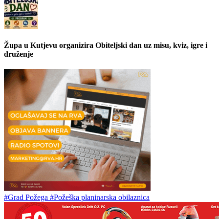
Župa u Kutjevu organizira Obiteljski dan uz misu, kviz, igre i
druženje
#Grad Požega
#Požeška planinarska obilaznica