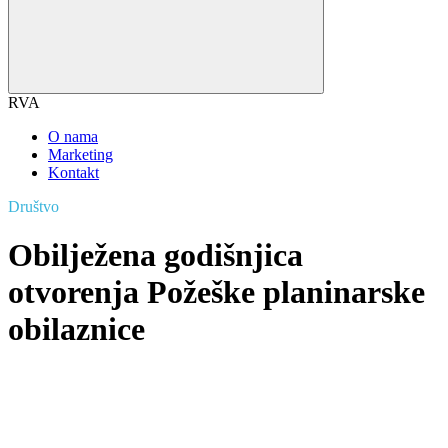
RVA
O nama
Marketing
Kontakt
Društvo
Obilježena godišnjica
otvorenja Požeške planinarske
obilaznice