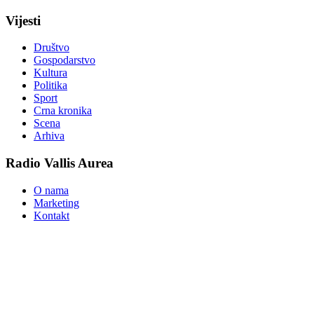
Vijesti
Društvo
Gospodarstvo
Kultura
Politika
Sport
Crna kronika
Scena
Arhiva
Radio Vallis Aurea
O nama
Marketing
Kontakt