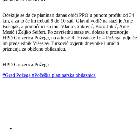
Očekuje se da će planinari danas obići PPO u punom profilu od 34
km, a za to će im trebati 8 do 10 sati. Glavni vodič na stazi je Ante
Bošnjak, a pomoćnici su mu: Vlado Crnković, Boro Jukić, Ante
Mesić i Željko Seifert. Po završetku staze svi dolaze u prostorije
HPD Gojzerica Požega, na adresi: R. Hrvatske 1c – Požega, gdje će
im predsjednik Višeslav Turković ovjeriti dnevnike i uručiti
priznanja za obiđenu obilaznicu.
HPD Gojzerica Požega
#Grad Požega
#Požeška planinarska obilaznica