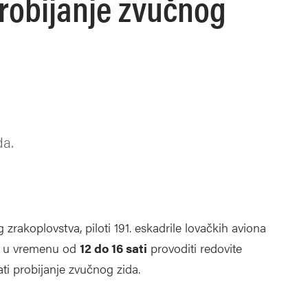
robijanje zvučnog
da.
zrakoplovstva, piloti 191. eskadrile lovačkih aviona
ne, u vremenu od
12 do 16 sati
provoditi redovite
ati probijanje zvučnog zida.