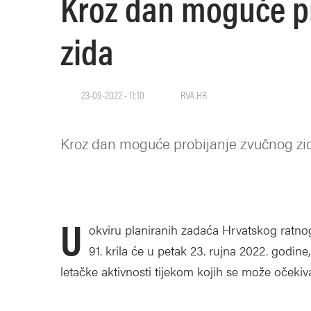
Kroz dan moguće p
zida
23-09-2022 • 11:10
RVA.HR
Kroz dan moguće probijanje zvučnog zi
U
okviru planiranih zadaća Hrvatskog ratnog 
91. krila će u petak 23. rujna 2022. godi
letačke aktivnosti tijekom kojih se može očekiv