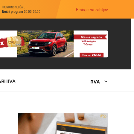
TRENUTNO SLUŠATE
Emisije na zahtjev
Noćni program
00:00-06:00
ARHIVA
RVA
O NAMA
MARKETING
KONTAKT