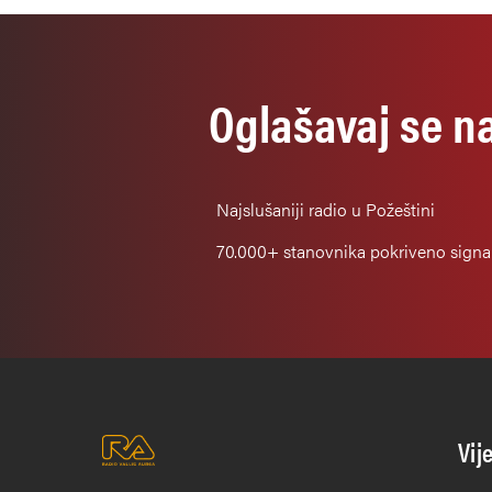
Oglašavaj se n
Najslušaniji
radio u Požeštini
70.000+
stanovnika pokriveno sign
Vij