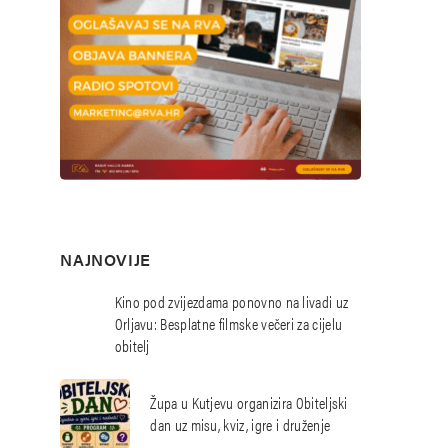
NAJNOVIJE
Kino pod zvijezdama ponovno na livadi uz
Orljavu: Besplatne filmske večeri za cijelu
obitelj
Župa u Kutjevu organizira Obiteljski
dan uz misu, kviz, igre i druženje