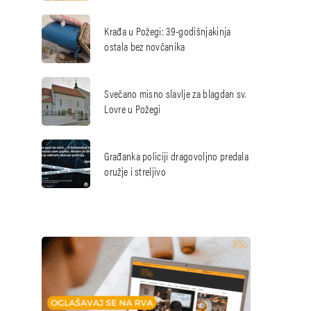
Krađa u Požegi: 39-godišnjakinja
ostala bez novčanika
Svečano misno slavlje za blagdan sv.
Lovre u Požegi
Građanka policiji dragovoljno predala
oružje i streljivo