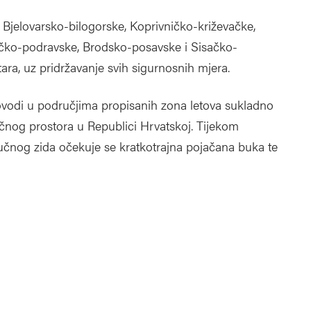
 Bjelovarsko-bilogorske, Koprivničko-križevačke,
ičko-podravske, Brodsko-posavske i Sisačko-
ara, uz pridržavanje svih sigurnosnih mjera.
rovodi u područjima propisanih zona letova sukladno
račnog prostora u Republici Hrvatskoj. Tijekom
zvučnog zida očekuje se kratkotrajna pojačana buka te