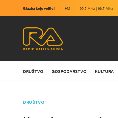
Glazba koju volite!
FM
90.2 MHz | 96.7 MHz
DRUŠTVO
GOSPODARSTVO
KULTURA
DRUŠTVO