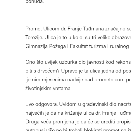
ponuda.
Promet Ulicom dr. Franje Tuđmana značajno se 
Terezije. Ulica je to u kojoj su tri velike obra
Gimnazija Požega i Fakultet turizma i ruralnog 
Ono što uvijek uzburka dio javnosti kod rekonst
biti s drvećem? Upravo je ta ulica jedna od po
ljetnim mjesecima nadvije nad prometnicom popu
životinjskim vrstama.
Evo odgovora. Uvidom u građevinski dio nacrta 
najvećih je da na križanje ulica dr. Franje Tuđm
Druga veća promjena je da će se urediti propi
autobusi više ne bi trebali blokirati promet na 