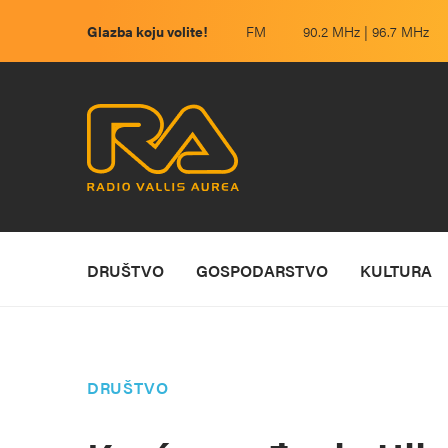
Glazba koju volite!
FM
90.2 MHz | 96.7 MHz
DRUŠTVO
GOSPODARSTVO
KULTURA
DRUŠTVO