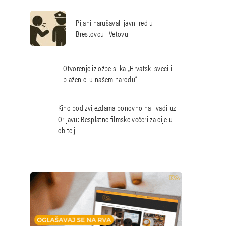
Pijani narušavali javni red u
Brestovcu i Vetovu
Otvorenje izložbe slika „Hrvatski sveci i
blaženici u našem narodu“
Kino pod zvijezdama ponovno na livadi uz
Orljavu: Besplatne filmske večeri za cijelu
obitelj