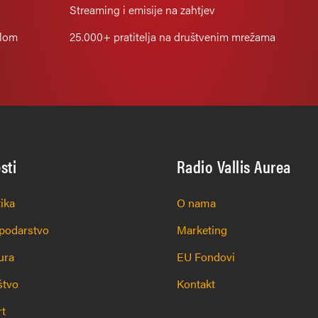
Streaming i emisije na zahtjev
alom
25.000+
pratitelja na društvenim mrežama
esti
Radio Vallis Aurea
tika
O nama
podarstvo
Marketing
ura
EU Fondovi
štvo
Kontakt
rt