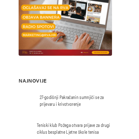
NAJNOVIJE
27-godišnji Pakračanin sumnjiči se za
prijevaru i krivotvorenje
Teniski klub Požega otvara prijave za drugi
ciklus besplatne Ljetne škole tenisa