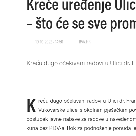
Kreće uređenje Uli
– što će se sve prom
19-10-2022 • 14:50
RVA.HR
Kreću dugo očekivani radovi u Ulici dr.
K
reću dugo očekivani radovi u Ulici dr. Fra
Vukovarske ulice, s okolnim pješačkim p
postupak javne nabave za radove u navedenom pr
kuna bez PDV-a. Rok za podnošenje ponuda je 9.1