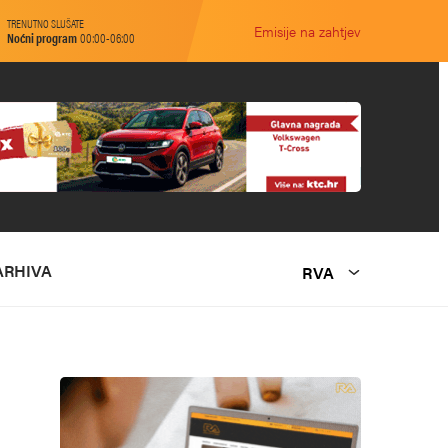
TRENUTNO SLUŠATE
Emisije na zahtjev
Noćni program
00:00-06:00
ARHIVA
RVA
O NAMA
MARKETING
KONTAKT