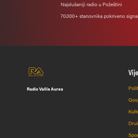
Najslušaniji
radio u Požeštini
70.000+
stanovnika pokriveno sign
Vij
Poli
Radio Vallis Aurea
Gos
Kult
Dru
Spo