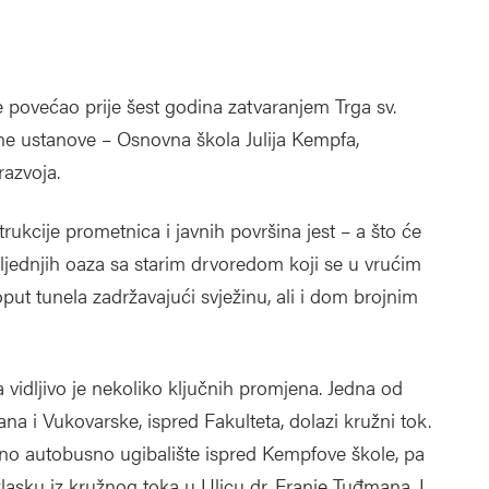
povećao prije šest godina zatvaranjem Trga sv.
zovne ustanove – Osnovna škola Julija Kempfa,
razvoja.
rukcije prometnica i javnih površina jest – a što će
sljednjih oaza sa starim drvoredom koji se u vrućim
t tunela zadržavajući svježinu, ali i dom brojnim
vidljivo je nekoliko ključnih promjena. Jedna od
ana i Vukovarske, ispred Fakulteta, dolazi kružni tok.
sno autobusno ugibalište ispred Kempfove škole, pa
izlasku iz kružnog toka u Ulicu dr. Franje Tuđmana. I