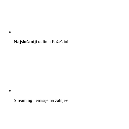
Najslušaniji
radio u Požeštini
Streaming i emisije na zahtjev