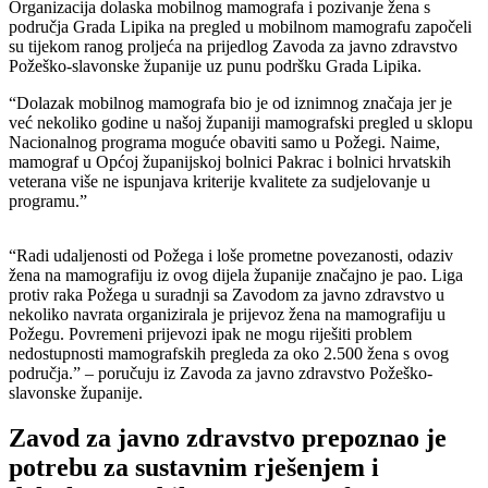
Organizacija dolaska mobilnog mamografa i pozivanje žena s
područja Grada Lipika na pregled u mobilnom mamografu započeli
su tijekom ranog proljeća na prijedlog Zavoda za javno zdravstvo
Požeško-slavonske županije uz punu podršku Grada Lipika.
“Dolazak mobilnog mamografa bio je od iznimnog značaja jer je
već nekoliko godine u našoj županiji mamografski pregled u sklopu
Nacionalnog programa moguće obaviti samo u Požegi. Naime,
mamograf u Općoj županijskoj bolnici Pakrac i bolnici hrvatskih
veterana više ne ispunjava kriterije kvalitete za sudjelovanje u
programu.”
“Radi udaljenosti od Požega i loše prometne povezanosti, odaziv
žena na mamografiju iz ovog dijela županije značajno je pao. Liga
protiv raka Požega u suradnji sa Zavodom za javno zdravstvo u
nekoliko navrata organizirala je prijevoz žena na mamografiju u
Požegu. Povremeni prijevozi ipak ne mogu riješiti problem
nedostupnosti mamografskih pregleda za oko 2.500 žena s ovog
područja.” – poručuju iz Zavoda za javno zdravstvo Požeško-
slavonske županije.
Zavod za javno zdravstvo prepoznao je
potrebu za sustavnim rješenjem i