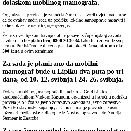
dolaskom mobilnog mamografa.
Organizacija pregleda je započela čim su se stvoril uvjeti, nadaju se
da će ovakav način rada uz podršku lokalne samouprave nastaviti i
dalje dok se ne nađe trajnije rješenje.
Žene su već tijekom travnja dobile pozive iz županijskog zavoda i
javile se na
besplatni broj 0800 30 30 34
kako bi rezervirale svoj
termin. Predviđeno je dnevno poslikati oko 50 žena,
ukupno oko
300 žena
u ovim terminima.
Za sada je planirano da mobilni
mamograf bude u Lipiku dva puta po tri
dana, od 10.-12. svibnja i 24.-26. svibnja.
Dolazak mobilnog mamografa financirao je Grad Lipik s
gradonačelnikom Vinkom Kasanom, organizaciju i stručnu podršku
provela je Služba za javno zdravstvo Zavoda za javno zdravstvo
Požeško-slavonske županije, a samo snimanje provode iskusni
inženjeri medicinske radiologije iz Nastavnog zavoda dr. Andrija
Štampar iz Zagreba.
Za sve žene pregled je potpuno besplatan,