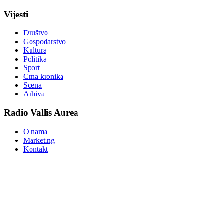
Vijesti
Društvo
Gospodarstvo
Kultura
Politika
Sport
Crna kronika
Scena
Arhiva
Radio Vallis Aurea
O nama
Marketing
Kontakt