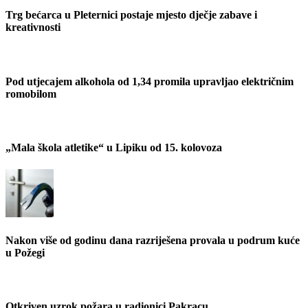
Trg bećarca u Pleternici postaje mjesto dječje zabave i
kreativnosti
Pod utjecajem alkohola od 1,34 promila upravljao električnim
romobilom
„Mala škola atletike“ u Lipiku od 15. kolovoza
Nakon više od godinu dana razriješena provala u podrum kuće
u Požegi
Otkriven uzrok požara u radionici Pakracu