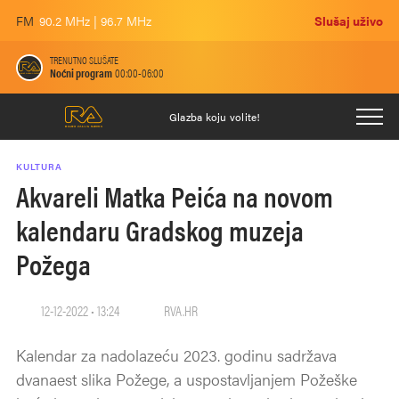
FM
90.2 MHz | 96.7 MHz
Slušaj uživo
TRENUTNO SLUŠATE
Noćni program
00:00-06:00
Glazba koju volite!
KULTURA
Akvareli Matka Peića na novom
kalendaru Gradskog muzeja
Požega
12-12-2022 • 13:24
RVA.HR
Kalendar za nadolazeću 2023. godinu sadržava
dvanaest slika Požege, a uspostavljanjem Požeške