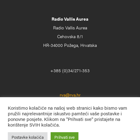
Radio Vallis Aurea
Radio Vallis Aurea
Cehovska 8/1
HR-34000 Požega, Hrvatska
+385 (0)34/271-353
rva@rva.hr
Koristimo kolačiće na našoj web stranici kako bismo vam
pružili najrelevantnije iskustvo pamteći vaše postavke i
ponovne posjete. Klikom na "Prihvati sve" pristajete na
korištenje SVIH kolačića.
Postavke kolačića
Prihvati sve
Radio Vallis Aurea
© 1996. – 2025. Sva prava pridržana.