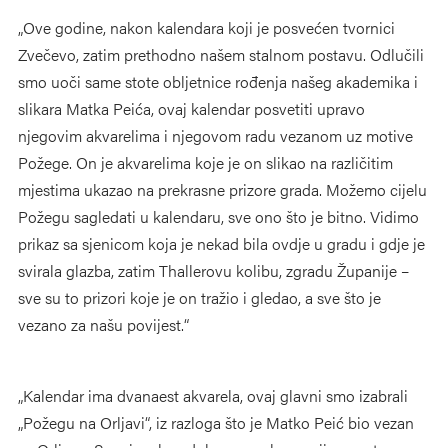
„Ove godine, nakon kalendara koji je posvećen tvornici
Zvečevo, zatim prethodno našem stalnom postavu. Odlučili
smo uoči same stote obljetnice rođenja našeg akademika i
slikara Matka Peića, ovaj kalendar posvetiti upravo
njegovim akvarelima i njegovom radu vezanom uz motive
Požege. On je akvarelima koje je on slikao na različitim
mjestima ukazao na prekrasne prizore grada. Možemo cijelu
Požegu sagledati u kalendaru, sve ono što je bitno. Vidimo
prikaz sa sjenicom koja je nekad bila ovdje u gradu i gdje je
svirala glazba, zatim Thallerovu kolibu, zgradu Županije –
sve su to prizori koje je on tražio i gledao, a sve što je
vezano za našu povijest.“
„Kalendar ima dvanaest akvarela, ovaj glavni smo izabrali
„Požegu na Orljavi“, iz razloga što je Matko Peić bio vezan