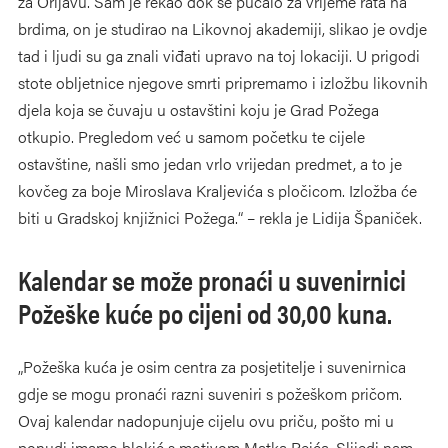
za Orljavu. Sam je rekao dok se pucalo za vrijeme rata na
brdima, on je studirao na Likovnoj akademiji, slikao je ovdje
tad i ljudi su ga znali viđati upravo na toj lokaciji. U prigodi
stote obljetnice njegove smrti pripremamo i izložbu likovnih
djela koja se čuvaju u ostavštini koju je Grad Požega
otkupio. Pregledom već u samom početku te cijele
ostavštine, našli smo jedan vrlo vrijedan predmet, a to je
kovčeg za boje Miroslava Kraljevića s pločicom. Izložba će
biti u Gradskoj knjižnici Požega.“ – rekla je Lidija Španiček.
Kalendar se može pronaći u suvenirnici
Požeške kuće po cijeni od 30,00 kuna.
„Požeška kuća je osim centra za posjetitelje i suvenirnica
gdje se mogu pronaći razni suveniri s požeškom pričom.
Ovaj kalendar nadopunjuje cijelu ovu priču, pošto mi u
ponudi imamo blokić s motivom Matka Peića. Slijedi nam