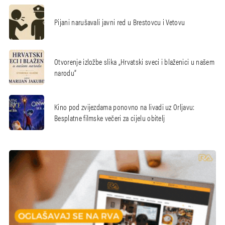
Pijani narušavali javni red u Brestovcu i Vetovu
Otvorenje izložbe slika „Hrvatski sveci i blaženici u našem
narodu“
Kino pod zvijezdama ponovno na livadi uz Orljavu:
Besplatne filmske večeri za cijelu obitelj