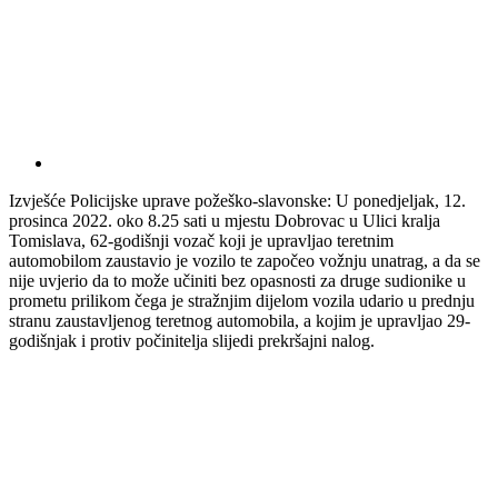
Izvješće Policijske uprave požeško-slavonske: U ponedjeljak, 12.
prosinca 2022. oko 8.25 sati u mjestu Dobrovac u Ulici kralja
Tomislava, 62-godišnji vozač koji je upravljao teretnim
automobilom zaustavio je vozilo te započeo vožnju unatrag, a da se
nije uvjerio da to može učiniti bez opasnosti za druge sudionike u
prometu prilikom čega je stražnjim dijelom vozila udario u prednju
stranu zaustavljenog teretnog automobila, a kojim je upravljao 29-
godišnjak i protiv počinitelja slijedi prekršajni nalog.