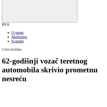
RVA
O nama
Marketing
Kontakt
Crna kronika
62-godišnji vozač teretnog
automobila skrivio prometnu
nesreću