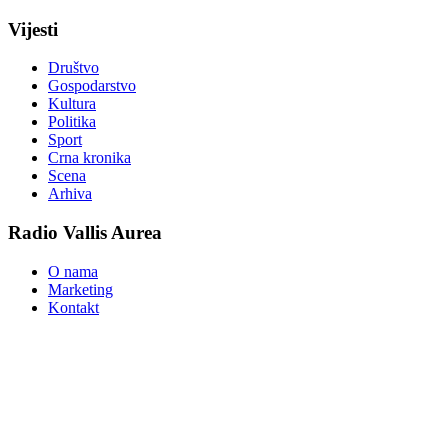
Vijesti
Društvo
Gospodarstvo
Kultura
Politika
Sport
Crna kronika
Scena
Arhiva
Radio Vallis Aurea
O nama
Marketing
Kontakt