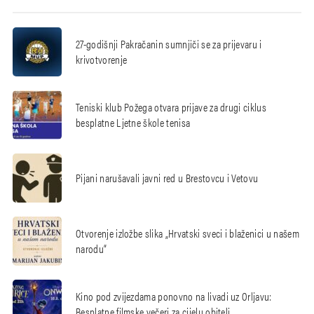
27-godišnji Pakračanin sumnjiči se za prijevaru i
krivotvorenje
Teniski klub Požega otvara prijave za drugi ciklus
besplatne Ljetne škole tenisa
Pijani narušavali javni red u Brestovcu i Vetovu
Otvorenje izložbe slika „Hrvatski sveci i blaženici u našem
narodu“
Kino pod zvijezdama ponovno na livadi uz Orljavu:
Besplatne filmske večeri za cijelu obitelj