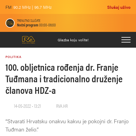
FM
90.2 MHz | 96.7 MHz
Slušaj uživo
TRENUTNO SLUŠATE
Noćni program
00:00-06:00
Glazba koju volite!
POLITIKA
100. obljetnica rođenja dr. Franje
Tuđmana i tradicionalno druženje
članova HDZ-a
14-05-2022 • 13:21
RVA.HR
“Stvarati Hrvatsku onakvu kakvu je pokojni dr. Franjo
Tuđman želio.”