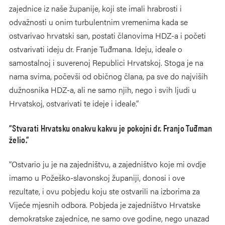
zajednice iz naše županije, koji ste imali hrabrosti i
odvažnosti u onim turbulentnim vremenima kada se
ostvarivao hrvatski san, postati članovima HDZ-a i početi
ostvarivati ideju dr. Franje Tuđmana. Ideju, ideale o
samostalnoj i suverenoj Republici Hrvatskoj. Stoga je na
nama svima, počevši od običnog člana, pa sve do najviših
dužnosnika HDZ-a, ali ne samo njih, nego i svih ljudi u
Hrvatskoj, ostvarivati te ideje i ideale.”
“Stvarati Hrvatsku onakvu kakvu je pokojni dr. Franjo Tuđman
želio.”
“Ostvario ju je na zajedništvu, a zajedništvo koje mi ovdje
imamo u Požeško-slavonskoj županiji, donosi i ove
rezultate, i ovu pobjedu koju ste ostvarili na izborima za
Vijeće mjesnih odbora. Pobjeda je zajedništvo Hrvatske
demokratske zajednice, ne samo ove godine, nego unazad