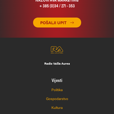
+ 385 (0)34 / 271 - 353
POŠALJI UPIT
Radio Vallis Aurea
Vijesti
Politika
Gospodarstvo
Kultura