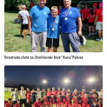
Dvostruko zlato za Streličarski klub “Kuna”Pakrac