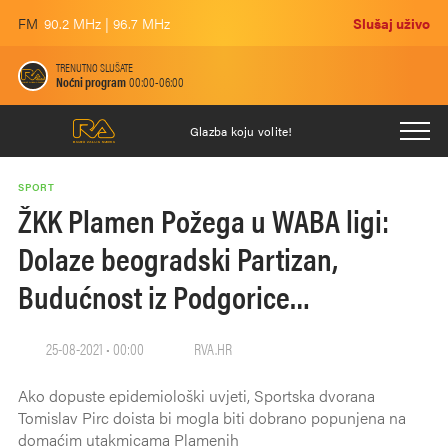
FM
90.2 MHz | 96.7 MHz
Slušaj uživo
TRENUTNO SLUŠATE
Noćni program
00:00-06:00
Glazba koju volite!
SPORT
ŽKK Plamen Požega u WABA ligi:
Dolaze beogradski Partizan,
Budućnost iz Podgorice…
25-08-2021 • 00:00
RVA.HR
Ako dopuste epidemiološki uvjeti, Sportska dvorana
Tomislav Pirc doista bi mogla biti dobrano popunjena na
domaćim utakmicama Plamenih