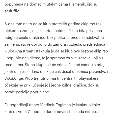
popunjena na domaćim utakmicama Plamenih, što su i
zaslužile.
S obzirom na to da se klub proteklih godina ekipirao tek
tijekom sezone, da je startna petorka često bila prisiljena
odigrati cijelu utakmicu, bez prilike za predah i adekvatnu
zamjenu, što je dovodilo do zamora i ozljeda, predsjednica
kluba Ana Krpan istaknula je da se klub ove sezone ekipirao
i popunio na vrijeme, te je spreman za sve izazove koji su
pred njima. Širina klupe bit će vrlo važna od samog starta,
jer ih u mjesec dana očekuje čak deset utakmica prvenstva i
WABA lige. Klub trenutno ima tri centra, tri playmakera,
očekuje se priključenje još jedne krilne igračice, dok su
ostale pozicije popunjene.
Dugogodišnji trener Vladimir Englman je istaknuo kako
klub u svojoj 74 godine dugoj povijesti nikada nije ispao iz