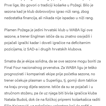
Prve lige, što govori o tradiciji košarke u Požegi. Bilo je
sezona kad je klub dobrovoljno igrao niži rang, zbog
nedostatka financija, ali nikada nije ispadao u niži rang.
Plamen Požega je jedini hrvatski klub u WABA ligi ove
sezone, a trener Englman ističe da su znatno osvježili i
pojačali igrački kadar i doveli igračice na deficitarnim
pozicijama, iz SAD-a i drugih hrvatskih klubova.
Smatra da je ekipa solidna, da se ove sezone mogu boriti za
Final Four nacionalnog prvenstva. Za WABA ligu je teško
prognozirati i komparirati ekipe prije početka sezone, no
trener očekuje plasman u Superligu, tj. gornji dom tablice
na kraju prvog dijela sezone. Ističe da su se pojačali i u
stručnom stožeru, pa će uz njega biti bivša igračica kluba
Nataša Budoš, dok će na fizičkoj pripremi košarkašica raditi
Filip Kojanović, uz nekolicinu volontera koji će raditi s