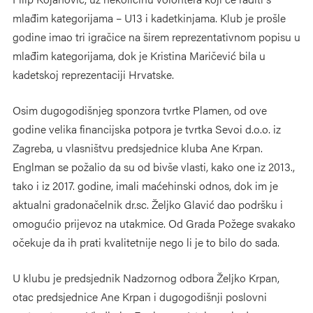
mlađim kategorijama – U13 i kadetkinjama. Klub je prošle
godine imao tri igračice na širem reprezentativnom popisu u
mlađim kategorijama, dok je Kristina Maričević bila u
kadetskoj reprezentaciji Hrvatske.
Osim dugogodišnjeg sponzora tvrtke Plamen, od ove
godine velika financijska potpora je tvrtka Sevoi d.o.o. iz
Zagreba, u vlasništvu predsjednice kluba Ane Krpan.
Englman se požalio da su od bivše vlasti, kako one iz 2013.,
tako i iz 2017. godine, imali maćehinski odnos, dok im je
aktualni gradonačelnik dr.sc. Željko Glavić dao podršku i
omogućio prijevoz na utakmice. Od Grada Požege svakako
očekuje da ih prati kvalitetnije nego li je to bilo do sada.
U klubu je predsjednik Nadzornog odbora Željko Krpan,
otac predsjednice Ane Krpan i dugogodišnji poslovni