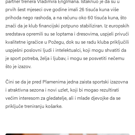
partner trenera Vladimira Englmana. Istaknuo je da su u
prvih šest mjeseci ove godine imali 26 tisuća kuna više
prihoda nego rashoda, a na računu oko 60 tisuća kuna, što
znači da je klub financijski potpuno stabiliziran. Iz europskih
sredstava opremili su se loptama i dresovima, uspjeli privući
kvalitetne igračice u Požegu, dok su se radu kluba priključili
uspješni poslovni ljudi i intelektualci, koji mogu shvatiti da
je sport potreba, želja i ljubav, i mogu se posvetiti nečemu
što je izazov.
Čini se da je pred Plamenima jedna zaista sportski izazovna
i atraktivna sezona i novi uzlet, koji bi mogao rezultirati
većim interesom za gledatelje, ali i mlade djevojke da se
priključe treniranju košarke.