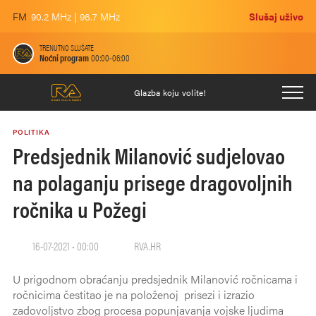
FM
90.2 MHz | 96.7 MHz
Slušaj uživo
TRENUTNO SLUŠATE
Noćni program
00:00-06:00
Glazba koju volite!
POLITIKA
Predsjednik Milanović sudjelovao
na polaganju prisege dragovoljnih
ročnika u Požegi
16-07-2021 • 00:00
RVA.HR
U prigodnom obraćanju predsjednik Milanović ročnicama i
ročnicima čestitao je na položenoj prisezi i izrazio
zadovoljstvo zbog procesa popunjavanja vojske ljudima