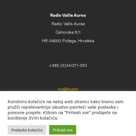
Radio Vallis Aurea
Radio Vallis Aurea
Cehovska 8/1
HR-34000 Požega, Hrvatska
+385 (0)34/271-353
rva@rva.hr
Koristimo kolačiće na našoj web stranici kako bismo vam
pružili najrelevantnije iskustvo pamteći vaše postavke i
ponovne posjete. Klikom na "Prihvati sve" pristajete na
korištenje SVIH kolačića.
Postavke kolačića
Prihvati sve
Radio Vallis Aurea
© 1996. – 2025. Sva prava pridržana.