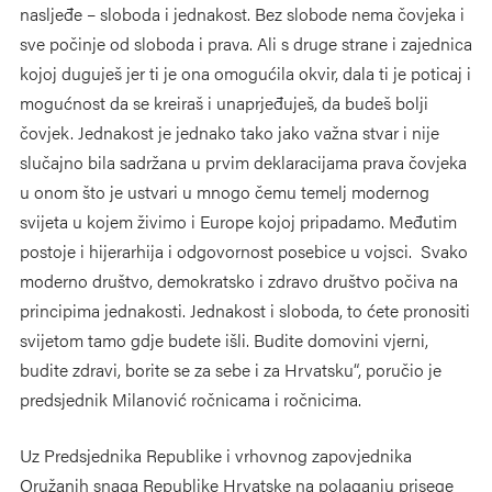
nasljeđe – sloboda i jednakost. Bez slobode nema čovjeka i
sve počinje od sloboda i prava. Ali s druge strane i zajednica
kojoj duguješ jer ti je ona omogućila okvir, dala ti je poticaj i
mogućnost da se kreiraš i unaprjeđuješ, da budeš bolji
čovjek. Jednakost je jednako tako jako važna stvar i nije
slučajno bila sadržana u prvim deklaracijama prava čovjeka
u onom što je ustvari u mnogo čemu temelj modernog
svijeta u kojem živimo i Europe kojoj pripadamo. Međutim
postoje i hijerarhija i odgovornost posebice u vojsci. Svako
moderno društvo, demokratsko i zdravo društvo počiva na
principima jednakosti. Jednakost i sloboda, to ćete pronositi
svijetom tamo gdje budete išli. Budite domovini vjerni,
budite zdravi, borite se za sebe i za Hrvatsku“, poručio je
predsjednik Milanović ročnicama i ročnicima.
Uz Predsjednika Republike i vrhovnog zapovjednika
Oružanih snaga Republike Hrvatske na polaganju prisege