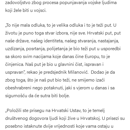
zadovoljstvo zbog procesa popunjavanja vojske ljudima
koji žele biti u vojsci.
„To nije mala odluka, to je velika odluka i to je teži put. U
životu je puno toga stvar izbora, nije sve. Hrvatski put, put
naše države, našeg identiteta, našeg stvaranja, nastajanja,
uzdizanja, posrtanja, polijetanja je bio teži put u usporedbi
sa skoro svim nacijama koje danas čine Europu, to je
činjenica. Naš put je bio u glavnini čist, ispravan i
uspravan“, rekao je predsjednik Milanović. Dodao je da
zbog toga, što je naš put bio teži, ne smijemo izaći
obeshrabreni nego potaknuti, jaki s vjerom u danas i sa
sigurnošću da će sutra biti bolje.
„Položili ste prisegu na Hrvatski Ustav, to je temelj
društvenog dogovora ljudi koji žive u Hrvatskoj. U prisezi su
posebno istaknute dvije vrijednosti koje vama ostaju u