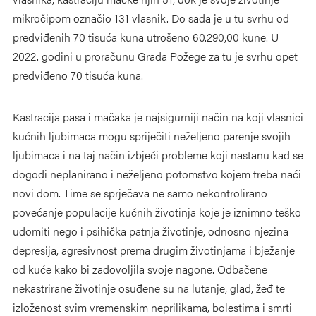
mikročipom označio 131 vlasnik. Do sada je u tu svrhu od
predviđenih 70 tisuća kuna utrošeno 60.290,00 kune. U
2022. godini u proračunu Grada Požege za tu je svrhu opet
predviđeno 70 tisuća kuna.
Kastracija pasa i mačaka je najsigurniji način na koji vlasnici
kućnih ljubimaca mogu spriječiti neželjeno parenje svojih
ljubimaca i na taj način izbjeći probleme koji nastanu kad se
dogodi neplanirano i neželjeno potomstvo kojem treba naći
novi dom. Time se sprječava ne samo nekontrolirano
povećanje populacije kućnih životinja koje je iznimno teško
udomiti nego i psihička patnja životinje, odnosno njezina
depresija, agresivnost prema drugim životinjama i bježanje
od kuće kako bi zadovoljila svoje nagone. Odbačene
nekastrirane životinje osuđene su na lutanje, glad, žeđ te
izloženost svim vremenskim neprilikama, bolestima i smrti