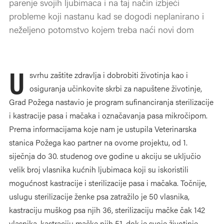
parenje svojih ljubimaca i na taj način izbjeći
probleme koji nastanu kad se dogodi neplanirano i
neželjeno potomstvo kojem treba naći novi dom
U
svrhu zaštite zdravlja i dobrobiti životinja kao i
osiguranja učinkovite skrbi za napuštene životinje,
Grad Požega nastavio je program sufinanciranja sterilizacije
i kastracije pasa i mačaka i označavanja pasa mikročipom.
Prema informacijama koje nam je ustupila Veterinarska
stanica Požega kao partner na ovome projektu, od 1.
siječnja do 30. studenog ove godine u akciju se uključio
velik broj vlasnika kućnih ljubimaca koji su iskoristili
mogućnost kastracije i sterilizacije pasa i mačaka. Točnije,
uslugu sterilizacije ženke psa zatražilo je 50 vlasnika,
kastraciju muškog psa njih 36, sterilizaciju mačke čak 142
vlasnika, kastraciju mačke njih 51, dok je svoje životinje