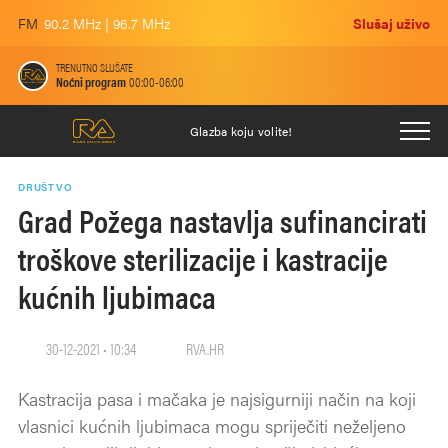
FM
90.2 MHz | 96.7 MHz
Slušaj uživo
TRENUTNO SLUŠATE
Noćni program
00:00-06:00
Glazba koju volite!
DRUŠTVO
Grad Požega nastavlja sufinancirati
troškove sterilizacije i kastracije
kućnih ljubimaca
30-12-2021 • 10:34
RVA.HR
Kastracija pasa i mačaka je najsigurniji način na koji
vlasnici kućnih ljubimaca mogu spriječiti neželjeno