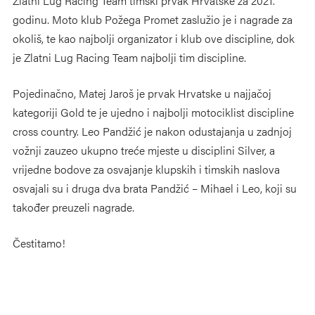
Zlatni Lug Racing Team timski prvak Hrvatske za 2021.
godinu. Moto klub Požega Promet zaslužio je i nagrade za
okoliš, te kao najbolji organizator i klub ove discipline, dok
je Zlatni Lug Racing Team najbolji tim discipline.
Pojedinačno, Matej Jaroš je prvak Hrvatske u najjačoj
kategoriji Gold te je ujedno i najbolji motociklist discipline
cross country. Leo Pandžić je nakon odustajanja u zadnjoj
vožnji zauzeo ukupno treće mjeste u disciplini Silver, a
vrijedne bodove za osvajanje klupskih i timskih naslova
osvajali su i druga dva brata Pandžić – Mihael i Leo, koji su
također preuzeli nagrade.
Čestitamo!