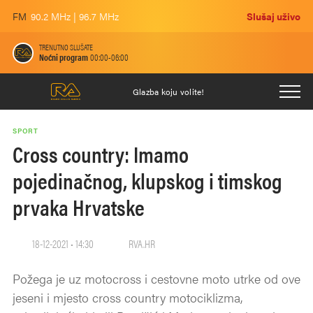
FM
90.2 MHz | 96.7 MHz
Slušaj uživo
TRENUTNO SLUŠATE
Noćni program
00:00-06:00
Glazba koju volite!
SPORT
Cross country: Imamo
pojedinačnog, klupskog i timskog
prvaka Hrvatske
18-12-2021 • 14:30
RVA.HR
Požega je uz motocross i cestovne moto utrke od ove
jeseni i mjesto cross country motociklizma,