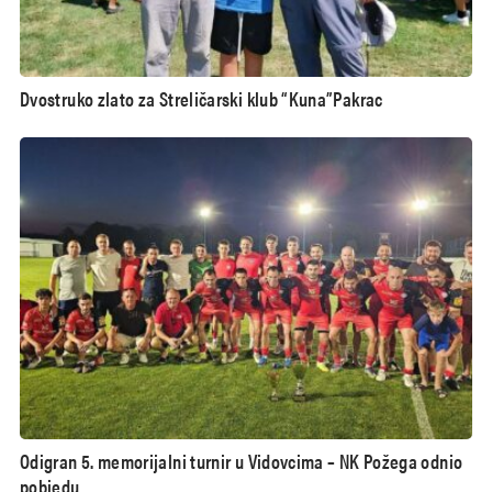
Dvostruko zlato za Streličarski klub “Kuna”Pakrac
Odigran 5. memorijalni turnir u Vidovcima – NK Požega odnio
pobjedu