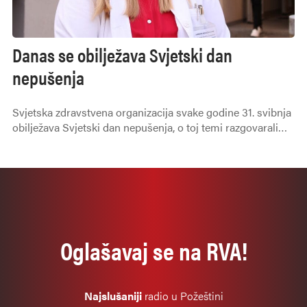
Danas se obilježava Svjetski dan
nepušenja
Svjetska zdravstvena organizacija svake godine 31. svibnja
obilježava Svjetski dan nepušenja, o toj temi razgovarali
smo s Jasminom Kovačević ispred Zavoda za javno
zdravstvo.
Oglašavaj se na RVA!
Najslušaniji
radio u Požeštini