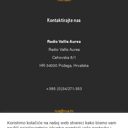
Kontaktirajte nas
Radio Vallis Aurea
Radio Vallis Aurea
Cehovska 8/1
HR-34000 Požega, Hrvatska
+385 (0)34/271-353
rva@rva.hr
Koristimo kolačiće na našoj web stranici kako bismo vam
pružili najrelevantnije iskustvo pamteći vaše postavke i