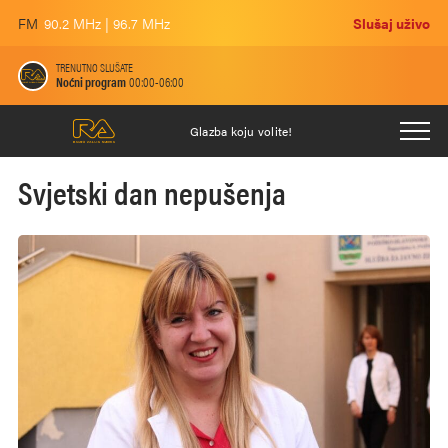
FM
90.2 MHz | 96.7 MHz
Slušaj uživo
TRENUTNO SLUŠATE
Noćni program
00:00-06:00
Glazba koju volite!
Svjetski dan nepušenja