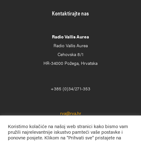
Kontaktirajte nas
Radio Vallis Aurea
Radio Vallis Aurea
Cehovska 8/1
HR-34000 Požega, Hrvatska
+385 (0)34/271-353
rva@rva.hr
Koristimo kolačiće na našoj web stranici kako bismo vam
pružili najrelevantnije iskustvo pamteći vaše postavke i
ponovne posjete. Klikom na "Prihvati sve" pristajete na