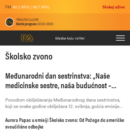
FM
90.2 MHz | 96.7 MHz
Slušaj uživo
TRENUTNO SLUŠATE
Noćni program
00:00-06:00
Glazba koju volite!
Školsko zvono
Međunarodni dan sestrinstva: „Naše
medicinske sestre, naša budućnost –
osnažene medicinske sestre spašavaju
Povodom obilježavanja Međunarodnog dana sestrinstva,
živote”
koji se svake godine obilježava 12. svibnja, gošća emisije
„Školsko zvono“ bila je Silvija Marić, pomoćnica ravnatelja
za sestrinstvo u Općoj županijskoj bolnici Požega.
Aurora Papac u emisiji Školsko zvono: Od Požege do američke
sveučilišne odbojke