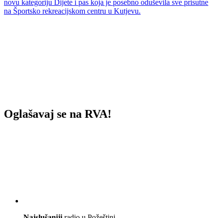
novu kategoriju Dijete i pas koja je posebno oduševila sve prisutne
na Športsko rekreacijskom centru u Kutjevu.
Oglašavaj se na RVA!
Najslušaniji
radio u Požeštini