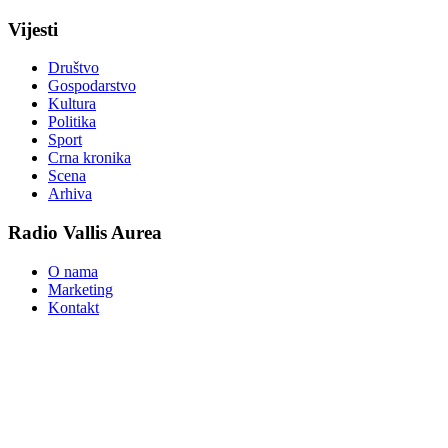
Vijesti
Društvo
Gospodarstvo
Kultura
Politika
Sport
Crna kronika
Scena
Arhiva
Radio Vallis Aurea
O nama
Marketing
Kontakt