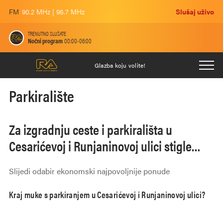
FM
90.2 MHz | 96.7 MHz
Slušaj uživo
TRENUTNO SLUŠATE
Noćni program
00:00-06:00
Glazba koju volite!
Parkiralište
Za izgradnju ceste i parkirališta u
Cesarićevoj i Runjaninovoj ulici stigle
četiri ponude
Slijedi odabir ekonomski najpovoljnije ponude
Kraj muke s parkiranjem u Cesarićevoj i Runjaninovoj ulici?