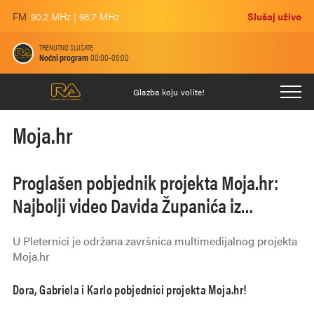
FM
90.2 MHz | 96.7 MHz
Slušaj uživo
TRENUTNO SLUŠATE
Noćni program
00:00-06:00
Glazba koju volite!
Moja.hr
Proglašen pobjednik projekta Moja.hr:
Najbolji video Davida Županića iz
Varaždina
U Pleternici je održana završnica multimedijalnog projekta
Moja.hr
Dora, Gabriela i Karlo pobjednici projekta Moja.hr!