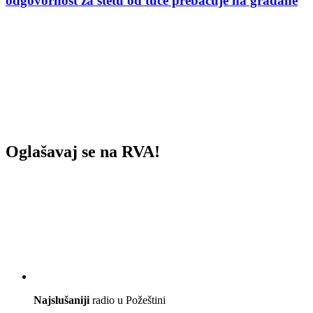
odgovornost za štetu od tuče prebacuje na građane
Oglašavaj se na RVA!
Najslušaniji
radio u Požeštini