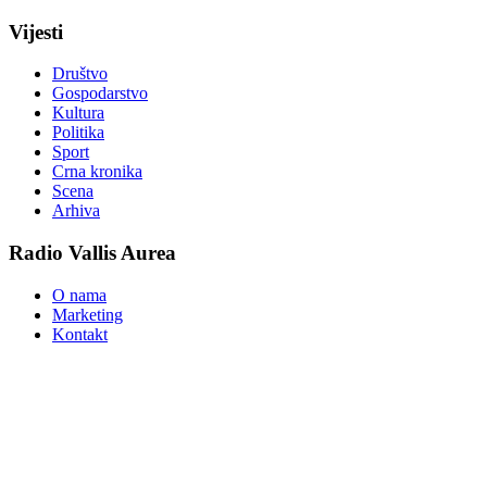
Vijesti
Društvo
Gospodarstvo
Kultura
Politika
Sport
Crna kronika
Scena
Arhiva
Radio Vallis Aurea
O nama
Marketing
Kontakt