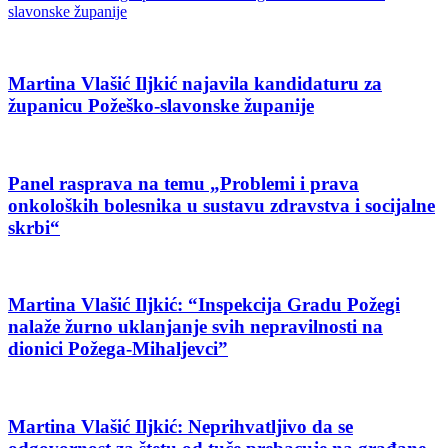
slavonske županije
Martina Vlašić Iljkić najavila kandidaturu za
županicu Požeško-slavonske županije
Panel rasprava na temu „Problemi i prava
onkoloških bolesnika u sustavu zdravstva i socijalne
skrbi“
Martina Vlašić Iljkić: “Inspekcija Gradu Požegi
nalaže žurno uklanjanje svih nepravilnosti na
dionici Požega-Mihaljevci”
Martina Vlašić Iljkić: Neprihvatljivo da se