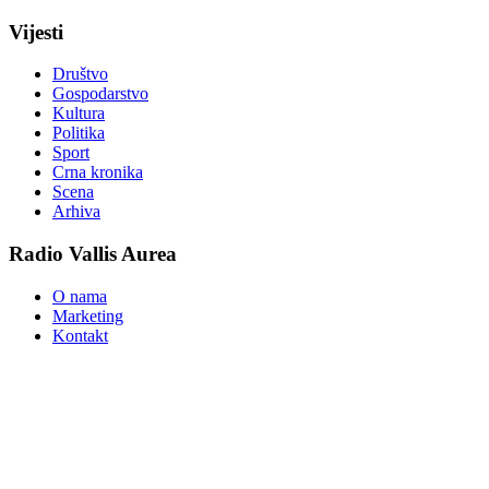
Vijesti
Društvo
Gospodarstvo
Kultura
Politika
Sport
Crna kronika
Scena
Arhiva
Radio Vallis Aurea
O nama
Marketing
Kontakt