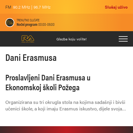
FM
90.2 MHz | 96.7 MHz
Slušaj uživo
TRENUTNO SLUŠATE
Noćni program
00:00-06:00
Glazba koju volite!
Dani Erasmusa
Proslavljeni Dani Erasmusa u
Ekonomskoj školi Požega
Organizirana su tri okrugla stola na kojima sadašnji i bivši
učenici škole, a koji imaju Erasmus iskustvo, dijele svoja
iskustva učenicima koji još nisu sudjelovali u programu.