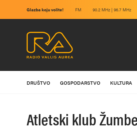
Glazba koju volite!
FM
90.2 MHz | 96.7 MHz
DRUŠTVO
GOSPODARSTVO
KULTURA
Atletski klub Žumb