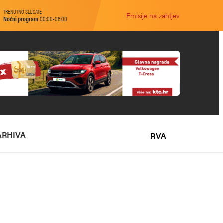
TRENUTNO SLUŠATE
Emisije na zahtjev
Noćni program
00:00-06:00
ARHIVA
RVA
O NAMA
MARKETING
KONTAKT