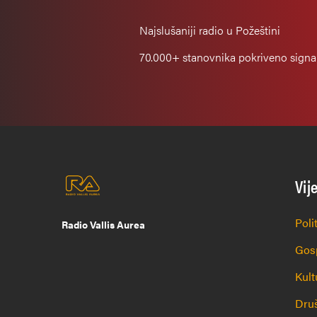
Najslušaniji
radio u Požeštini
70.000+
stanovnika pokriveno sign
Vij
Poli
Radio Vallis Aurea
Gos
Kult
Dru