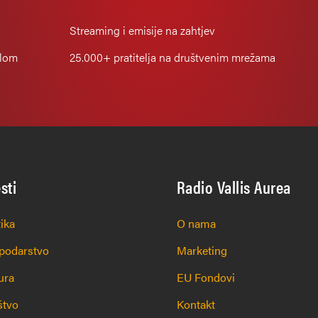
Streaming i emisije na zahtjev
alom
25.000+
pratitelja na društvenim mrežama
esti
Radio Vallis Aurea
tika
O nama
podarstvo
Marketing
ura
EU Fondovi
štvo
Kontakt