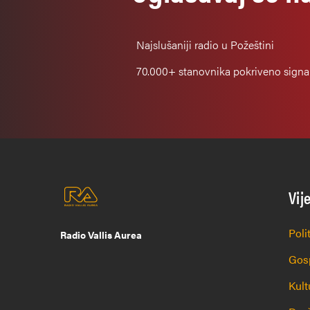
Najslušaniji
radio u Požeštini
70.000+
stanovnika pokriveno sign
Vij
Poli
Radio Vallis Aurea
Gos
Kult