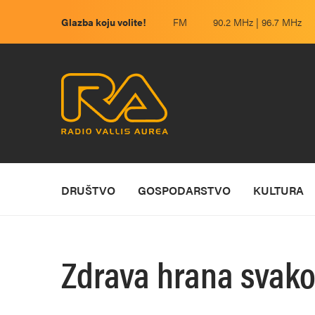
Glazba koju volite!
FM
90.2 MHz | 96.7 MHz
DRUŠTVO
GOSPODARSTVO
KULTURA
Zdrava hrana svak