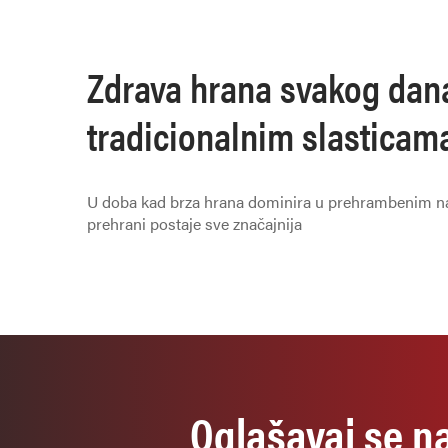
Zdrava hrana svakog dana
tradicionalnim slasticama,
tehnologije u školskom p
U doba kad brza hrana dominira u prehrambenim na
prehrani postaje sve značajnija
Oglašavaj se n