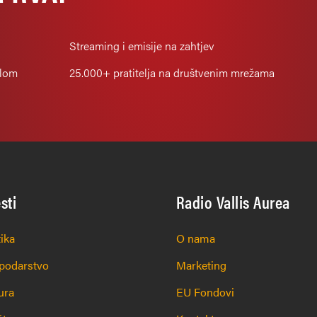
Streaming i emisije na zahtjev
alom
25.000+
pratitelja na društvenim mrežama
esti
Radio Vallis Aurea
tika
O nama
podarstvo
Marketing
ura
EU Fondovi