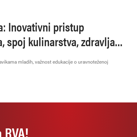
: Inovativni pristup
 spoj kulinarstva, zdravlja i
rojektu
vikama mladih, važnost edukacije o uravnoteženoj
a RVA!