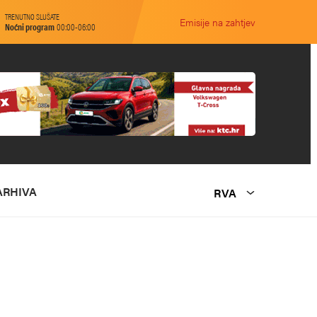
TRENUTNO SLUŠATE
Emisije na zahtjev
Noćni program
00:00-06:00
ARHIVA
RVA
O NAMA
MARKETING
KONTAKT