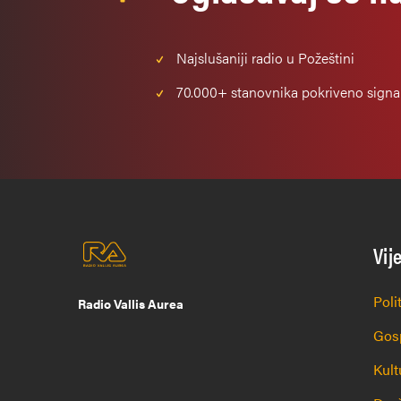
Najslušaniji
radio u Požeštini
70.000+
stanovnika pokriveno sign
Vij
Poli
Radio Vallis Aurea
Gos
Kult