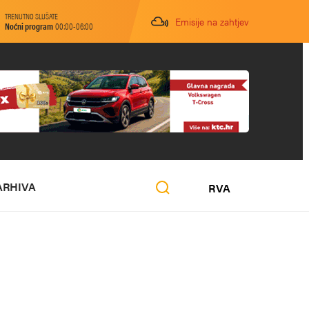
TRENUTNO SLUŠATE
Emisije na zahtjev
Noćni program
00:00-06:00
ARHIVA
RVA
O NAMA
MARKETING
KONTAKT