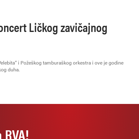
oncert Ličkog zavičajnog
Velebita” i Požeškog tamburaškog orkestra i ove je godine
kog duha.
a RVA!