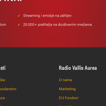
Streaming i emisije na zahtjev
alom
25.000+
pratitelja na društvenim mrežama
esti
Radio Vallis Aurea
tika
O nama
podarstvo
Marketing
ura
EU Fondovi