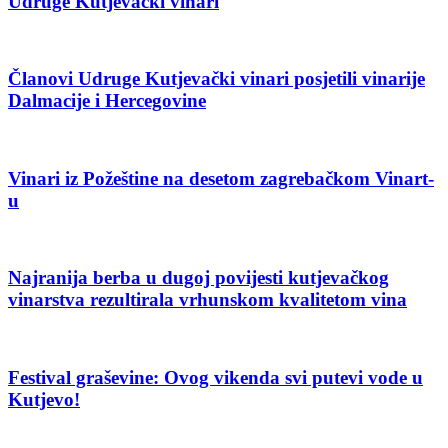
Udruge Kutjevački vinari
Članovi Udruge Kutjevački vinari posjetili vinarije
Dalmacije i Hercegovine
Vinari iz Požeštine na desetom zagrebačkom Vinart-
u
Najranija berba u dugoj povijesti kutjevačkog
vinarstva rezultirala vrhunskom kvalitetom vina
Festival graševine: Ovog vikenda svi putevi vode u
Kutjevo!