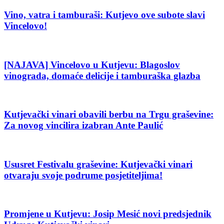
Vino, vatra i tamburaši: Kutjevo ove subote slavi
Vincelovo!
[NAJAVA] Vincelovo u Kutjevu: Blagoslov
vinograda, domaće delicije i tamburaška glazba
Kutjevački vinari obavili berbu na Trgu graševine:
Za novog vincilira izabran Ante Paulić
Ususret Festivalu graševine: Kutjevački vinari
otvaraju svoje podrume posjetiteljima!
Promjene u Kutjevu: Josip Mesić novi predsjednik