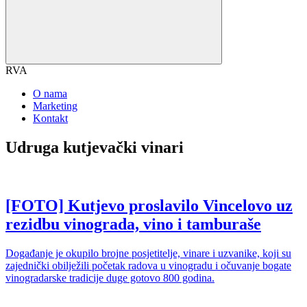
RVA
O nama
Marketing
Kontakt
Udruga kutjevački vinari
[FOTO] Kutjevo proslavilo Vincelovo uz
rezidbu vinograda, vino i tamburaše
Događanje je okupilo brojne posjetitelje, vinare i uzvanike, koji su
zajednički obilježili početak radova u vinogradu i očuvanje bogate
vinogradarske tradicije duge gotovo 800 godina.