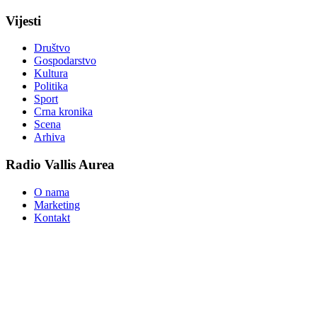
Vijesti
Društvo
Gospodarstvo
Kultura
Politika
Sport
Crna kronika
Scena
Arhiva
Radio Vallis Aurea
O nama
Marketing
Kontakt