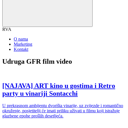
RVA
O nama
Marketing
Kontakt
Udruga GFR film video
[NAJAVA] ART kino u gostima i Retro
party u vinariji Sontacchi
U prekrasnom ambijentu dvorišta vinarije, uz zvijezde i romantično
okruženje, posjetitelji će imati priliku uživati u filmu koji istražuje
glazbene epohe prošlih desetljeća.