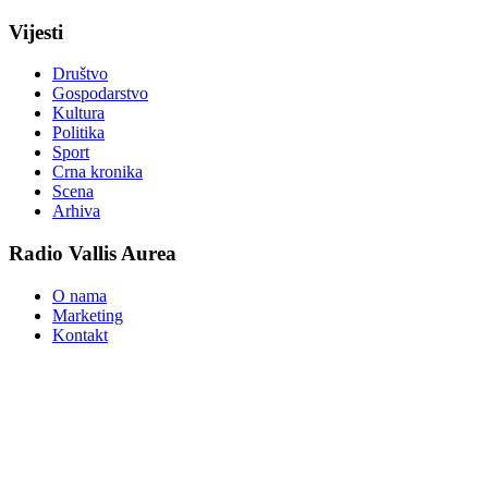
Vijesti
Društvo
Gospodarstvo
Kultura
Politika
Sport
Crna kronika
Scena
Arhiva
Radio Vallis Aurea
O nama
Marketing
Kontakt