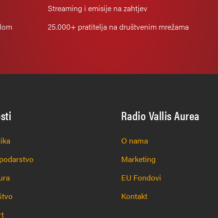
Streaming i emisije na zahtjev
alom
25.000+
pratitelja na društvenim mrežama
esti
Radio Vallis Aurea
tika
O nama
podarstvo
Marketing
ura
EU Fondovi
štvo
Kontakt
rt