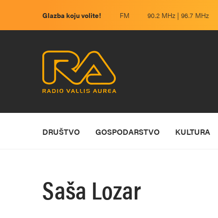
Glazba koju volite!
FM
90.2 MHz | 96.7 MHz
DRUŠTVO
GOSPODARSTVO
KULTURA
Saša Lozar