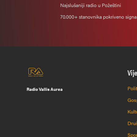
Najslušaniji
radio u Požeštini
70.000+
stanovnika pokriveno sign
Vij
Poli
Radio Vallis Aurea
Gos
Kult
Dru
Spo