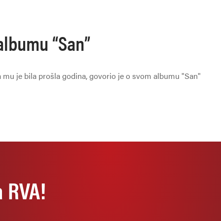
albumu “San”
 mu je bila prošla godina, govorio je o svom albumu "San"
a RVA!