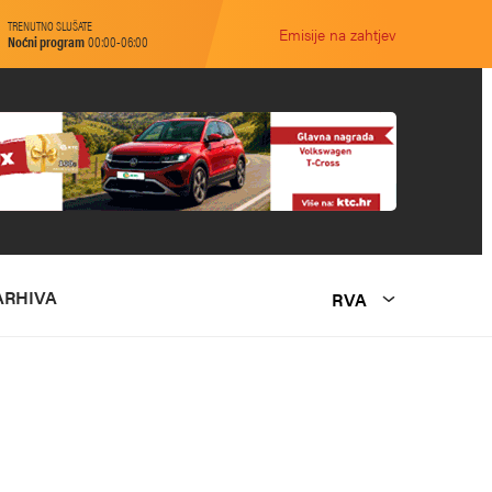
TRENUTNO SLUŠATE
Emisije na zahtjev
Noćni program
00:00-06:00
ARHIVA
RVA
O NAMA
MARKETING
KONTAKT