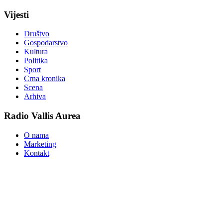
Vijesti
Društvo
Gospodarstvo
Kultura
Politika
Sport
Crna kronika
Scena
Arhiva
Radio Vallis Aurea
O nama
Marketing
Kontakt