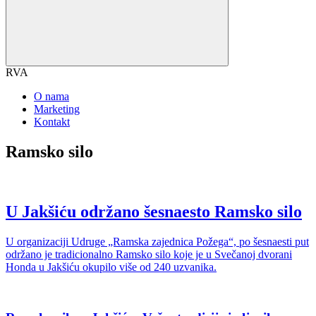
RVA
O nama
Marketing
Kontakt
Ramsko silo
U Jakšiću održano šesnaesto Ramsko silo
U organizaciji Udruge „Ramska zajednica Požega“, po šesnaesti put
održano je tradicionalno Ramsko silo koje je u Svečanoj dvorani
Honda u Jakšiću okupilo više od 240 uzvanika.