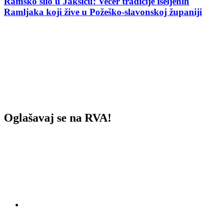
Ramsko silo u Jakšiću: Večer tradicije iseljenih
Ramljaka koji žive u Požeško-slavonskoj županiji
Oglašavaj se na RVA!