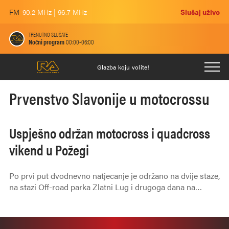
FM
90.2 MHz | 96.7 MHz
Slušaj uživo
TRENUTNO SLUŠATE
Noćni program
00:00-06:00
Glazba koju volite!
Prvenstvo Slavonije u motocrossu
Uspješno održan motocross i quadcross
vikend u Požegi
Po prvi put dvodnevno natjecanje je održano na dvije staze,
na stazi Off-road parka Zlatni Lug i drugoga dana na
Motocross stazi Villare.