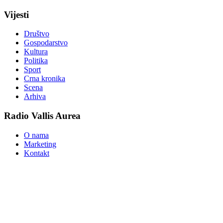
Vijesti
Društvo
Gospodarstvo
Kultura
Politika
Sport
Crna kronika
Scena
Arhiva
Radio Vallis Aurea
O nama
Marketing
Kontakt